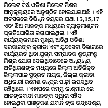
ମିଲେଟ ବର୍ଷ ଓଡିଶା ମିଲେଟ ମିଶନ
ଆନୁକୂଲ୍ୟରେ ଅନୁଷ୍ଠିତ ହୋଇଯାଇଅଛି । ଏହି
ଅବସରରେ ବିଭିନ୍ନ ବୟସର ଯଥା 13,15,17
ଏବଂ ଝିଅ ମାନଙ୍କ ମଧ୍ୟରେ ବ୍ୟାଡ଼ମୀଣ୍ଟନ
ପ୍ରତିଯୋଗିତା କରାଯାଇଥିଲା । ଏହି
କାର୍ଯ୍ୟକ୍ରମରେ ମୁଖ୍ୟ ଅତିଥି ଓଡିଶା
ସରକାରଙ୍କ କ୍ରୀଡା ଏବଂ ଯୁବସେବା ବିଭାଗରେ
କାର୍ଯ୍ୟରତ ଥିବା ଯୁଗ୍ମ ସମ୍ପାଦକ ଶୁଭ୍ରାଂଶୁ
ମିଶ୍ର ଯୋଗ ଦେଇଥିବାବେଳେ ଅନ୍ୟାନ୍ୟ
ଅତିଥିଗଣଙ୍କ ମଧ୍ୟରେ ଜିଲ୍ଲା ଅତିରିକ୍ତ
ଜିଲ୍ଲାପାଳ ସୁବ୍ରତ ନାୟକ, ଜିଲ୍ଲା କ୍ରୀଡା
ଅଧିକାରୀ ରମେଶ ଚନ୍ଦ୍ର ପାଢ଼ୀ ଉପସ୍ଥିତ
ରହିଥିଲେ । ଏହାପରେ ଜମ୍ମୁ କାଶ୍ମୀର ରେ
ଆତଙ୍କବାଦୀ ମାନଙ୍କ ଦ୍ୱାରା ସହିଦ
ହୋଇଥିବା ପାଞ୍ଚଜଣ ଯବାନ ଙ୍କ ଉଦ୍ଦେଶ୍ୟ