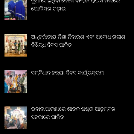
ଜୁଆ ଖେଳୁଥିବା ବେଳେ ବାଲାଜୀ ରାଇସ ମିଲରେ
ପୋଲିସର ଚଢ଼ାଉ
ଅନ୍ତର୍ଜାତୀୟ ନିଶା ନିବାରଣ ଏବଂ ଅବୋଧ ଚାଲାଣ
ନିଷିଦ୍ଧ ଦିବସ ପାଳିତ
ସମ୍ବିଧାନ ହତ୍ୟା ଦିବସ କାର୍ଯ୍ୟକ୍ରମ
ଭବାନୀପାଟଣାରେ ଶୀତଳ ଷଷ୍ଠୀ ଆଡ଼ମ୍ବର
ସହକାରେ ପାଳିତ