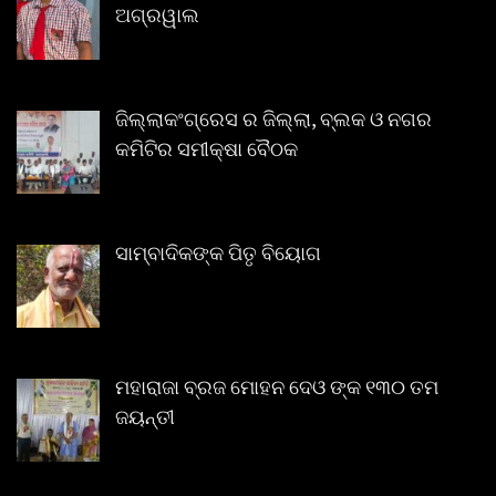
ଅଗ୍ରୱାଲ
ଜିଲ୍ଲାକଂଗ୍ରେସ ର ଜିଲ୍ଲା, ବ୍ଲକ ଓ ନଗର
କମିଟିର ସମୀକ୍ଷା ବୈଠକ
ସାମ୍ବାଦିକଙ୍କ ପିତୃ ବିୟୋଗ
ମହାରାଜା ବ୍ରଜ ମୋହନ ଦେଓ ଙ୍କ ୧୩୦ ତମ
ଜୟନ୍ତୀ