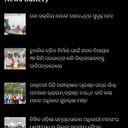
ଗଣ ସକ୍ରିୟ ହେଲେ ଗଣତନ୍ତ୍ର ସୁଦୃଢ଼ ହେବ
ତୁର୍କେଲ ବ୍ରିଜ ନିର୍ମାଣ ପାଇଁ ସଦର ବିଧାୟକ
୩୮କିମି ପଦଯାତ୍ରା କରି ଜିଲ୍ଲାପାଳଙ୍କୁ
ଦାବିପତ୍ରଦେଲେ
ଡାକ୍ତରୀ ପିଜି ପରୀକ୍ଷାର ପ୍ରଶ୍ନ ପତ୍ର ଲିକ୍
ଘଟଣାର କ୍ରାଇମ୍ ବ୍ରାଞ୍ଚ ତଦନ୍ତ ଦାବି କଲା
ମାନବ ଅଧିକାର ସୁରକ୍ଷା ମଞ୍ଚ
ନିଖିଳ ଓଡ଼ିଶା ସମ୍ପ୍ରସାରଣ ଅଧିକାରୀ ମହାସଂଘ
(AOEOA) ର ଜିଲ୍ଲା ସ୍ତରୀୟ ବୈଠକ