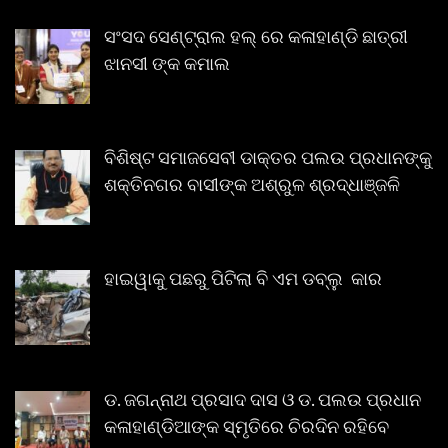
ସଂସଦ ସେଣ୍ଟ୍ରାଲ ହଲ୍ ରେ କଳାହାଣ୍ଡି ଛାତ୍ରୀ
ଝାନସୀ ଙ୍କ କମାଲ
ବିଶିଷ୍ଟ ସମାଜସେବୀ ଡାକ୍ତର ପଲଉ ପ୍ରଧାନଙ୍କୁ
ଶକ୍ତିନଗର ବାସୀଙ୍କ ଅଶ୍ରୁଳ ଶ୍ରଦ୍ଧାଞ୍ଜଳି
ହାଇୱାକୁ ପଛରୁ ପିଟିଲା ବି ଏମ ଡବ୍ଲୁ କାର
ଡ. ଜଗନ୍ନାଥ ପ୍ରସାଦ ଦାସ ଓ ଡ. ପଲଉ ପ୍ରଧାନ
କଳାହାଣ୍ଡିଆଙ୍କ ସ୍ମୃତିରେ ଚିରଦିନ ରହିବେ