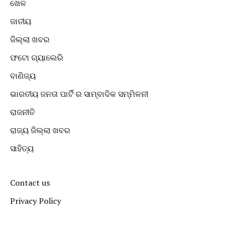
ଖେଳ
ଜାତୀୟ
ଜିଲ୍ଲା ଖବର
ଫଟୋ ଗ୍ୟାଲେରି
ବାଣିଜ୍ୟ
ଭାରତୀୟ ଜନତା ପାର୍ଟି ର ସାମ୍ବାଦିକ ସମ୍ମିଳନୀ
ରାଜନୀତି
ରାଜ୍ୟ ଜିଲ୍ଲା ଖବର
ସାହିତ୍ୟ
Contact us
Privacy Policy