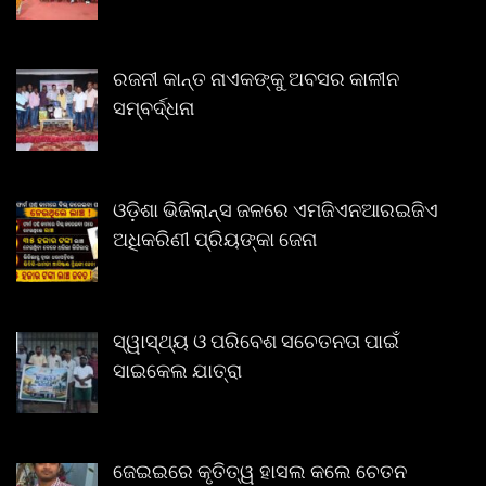
ରଜନୀ କାନ୍ତ ନାଏକଙ୍କୁ ଅବସର କାଳୀନ
ସମ୍ବର୍ଦ୍ଧନା
ଓଡ଼ିଶା ଭିଜିଲାନ୍ସ ଜଳରେ ଏମଜିଏନଆରଇଜିଏ
ଅଧିକରିଣୀ ପ୍ରିୟଙ୍କା ଜେନା
ସ୍ୱାସ୍ଥ୍ୟ ଓ ପରିବେଶ ସଚେତନତା ପାଇଁ
ସାଇକେଲ ଯାତ୍ରା
ଜେଇଇରେ କୃତିତ୍ୱ ହାସଲ କଲେ ଚେତନ