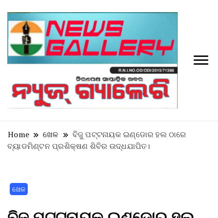
Tv
News
Galler
Home
ଖେଳ
ବିଜୁ ପଟ୍ଟନାୟକ ଇଣ୍ଡୋର ହଲ ଠାରେ
ବ୍ୟାଡମିଣ୍ଟନ ପ୍ରଶିକ୍ଷଣ ଶିବିର ଉଦ୍ଧଯାପିତ।
ଖେଳ
ବିଜୁ ପଟ୍ଟନାୟକ ଇଣ୍ଡୋର ହଲ