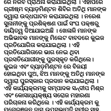
ରେ ନିରବ ପ୍ରାର୍ଥନା କରାଯାଇଥିଲା । ଏହାପରେ
ଗ୍ରୀଷ୍ମ ବ୍ୟାଡ଼ମିଣ୍ଟନ ଶିବିର ଅତିଥି ମାନଙ୍କ
ଦ୍ୱାରା ଉଦ୍ଧଘାଟନ କରାଯାଇଥିଲା । ନରେଶ
ସୁନାନୀଙ୍କୁ ପ୍ରଶିକ୍ଷଣ ପାଇଁ ସଂଘ ପକ୍ଷରୁ
ଦାୟିତ୍ୱ ଦିଆଯାଇଅଛି । ଖେଳାଳି ମାନଙ୍କ
ଅଭିଭାବକ ମାନଙ୍କୁ ମିଲେଟ ବାବଦରେ କୁଇଜ
ପ୍ରତିଯୋଗିତା କରାଯାଇଥିଲା । ଏହି
ପ୍ରତିଯୋଗିତାରେ ଭାଗ ନେଇ ଥିବା
ପ୍ରସତିଯୋଗୀଙ୍କୁ ପୁରସ୍କୃତ କରିଥିଲେ।
କୁଇଜ ଏବଂ ବ୍ୟାଡ଼ମିଣ୍ଟନ ରେ ବିଜୟୀ
ହୋଇଥିବା ପୁଅ, ଝିଅ ମାନଙ୍କୁ ଅତିଥି ମାନଙ୍କ
ଦ୍ୱାରା ପୁରସ୍କାର ପ୍ରଦାନ କରାଯାଇଥିଲା ।
ଏହି କାର୍ଯ୍ୟକ୍ରମକୁ ସମ୍ପାଦକ ସନ୍ଦୀପ ମିଶ୍ର
ଏବଂ କୋସାଧ୍ୟକ୍ଷ୍ୟ ସରୋଜ ମହାରଣା
ପରିଚାଳନା କରିଥିଲେ । ଏହି କାର୍ଯ୍ୟକ୍ରମ କୁ
ମନୋରଞ୍ଜନ ଦାସ,ଉପସଭାପତି ସମୀର ସାହୁ,