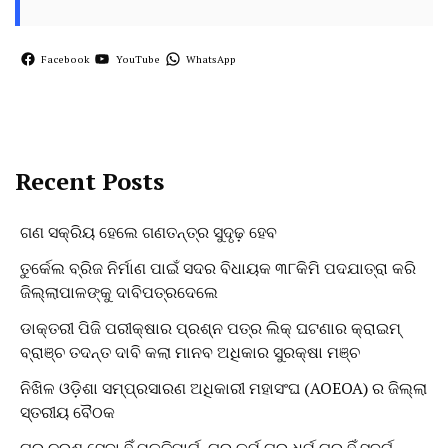
Facebook
YouTube
WhatsApp
Recent Posts
ଗଣ ସକ୍ରିୟ ହେଲେ ଗଣତନ୍ତ୍ର ସୁଦୃଢ଼ ହେବ
ତୁର୍କେଲ ବ୍ରିଜ ନିର୍ମାଣ ପାଇଁ ସଦର ବିଧାୟକ ୩୮କିମି ପଦଯାତ୍ରା କରି
ଜିଲ୍ଲାପାଳଙ୍କୁ ଦାବିପତ୍ରଦେଲେ
ଡାକ୍ତରୀ ପିଜି ପରୀକ୍ଷାର ପ୍ରଶ୍ନ ପତ୍ର ଲିକ୍ ଘଟଣାର କ୍ରାଇମ୍
ବ୍ରାଞ୍ଚ ତଦନ୍ତ ଦାବି କଲା ମାନବ ଅଧିକାର ସୁରକ୍ଷା ମଞ୍ଚ
ନିଖିଳ ଓଡ଼ିଶା ସମ୍ପ୍ରସାରଣ ଅଧିକାରୀ ମହାସଂଘ (AOEOA) ର ଜିଲ୍ଲା
ସ୍ତରୀୟ ବୈଠକ
ଗୁରୁ ଚରଣ ସେବା ହିଁ ମୁକ୍ତିମାର୍ଗ, ଗୁରୁ କର୍ମ ଗୁରୁ ଧର୍ମ ଗୁରୁ ହିଁ ସ୍ବର୍ଗ