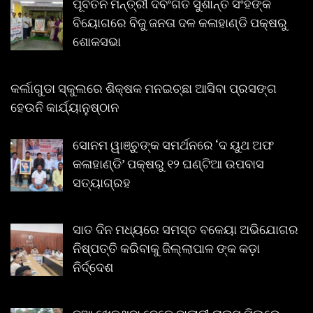
ପୂର୍ବତନ ମନ୍ତ୍ରୀ ଦିବଂଗତ ସୁଶାନ୍ତ ସିଂହଙ୍କ
ବିୟୋଗରେ ବିଜୁ ଜନତା ଦଳ କଳାହାଣ୍ଡି ପକ୍ଷରୁ
ଶୋକସଭା
କର୍ଲାଗୁଡା ସ୍କୁଲରେ ଶିକ୍ଷକ ମନଇଚ୍ଛା ଆସିବା ପ୍ରସଙ୍ଗ
ହେଉନି କାର୍ଯ୍ୟାନୁଷ୍ଠାନ
ସୋନମ ୱାଞ୍ଚୁଙ୍କ ସମର୍ଥନରେ ‘ଦ ୟୁଥ ଅଫ
କଳାହାଣ୍ଡି’ ପକ୍ଷରୁ ୧୨ ଘଣ୍ଟିଆ ଉପବାସ
ସତ୍ୟାଗ୍ରହ
ସାତ ଦିନ ମଧ୍ୟରେ ସମସ୍ତ ବକେୟା ଅଭିଯୋଗର
ନିଷ୍ପତ୍ତି କରିବାକୁ ଜିଲ୍ଲାପାଳ ଙ୍କ କଡ଼ା
ନିର୍ଦ୍ଦେଶ