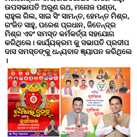
ଉପସଭାପତି ଅରୁଣ ରଥ, ମନୋଜ ପଣ୍ଡା,
ରାହୁଲ ଗିଲ, ସାଇ ସିଂ ସାମନ୍ତ, ହେମନ୍ତ ମିଶ୍ର,
ରଂଜିତ ସାହୁ, ପରେଶ ପ୍ରଧାନ, ଜିତେନ୍ଦ୍ର
ମିଶ୍ର ଏବଂ ସମସ୍ତ କର୍ମକର୍ତ୍ତା ସହଯୋଗ
କରିଥିଲେ। କାର୍ଯ୍ୟକ୍ରମ କୁ ସଭାପତି ପ୍ରଦୀପ
ଦାସ ସମସ୍ତଙ୍କୁ ଧନ୍ୟବାଦ ଜ୍ଞ୍ୟାପନ କରିଥିଲେ
।