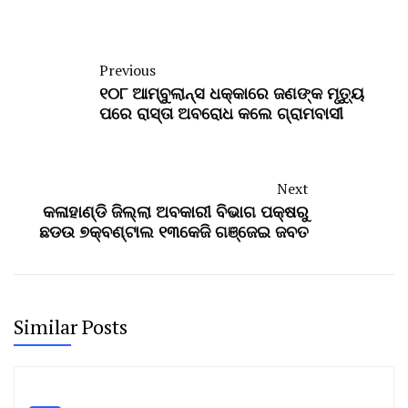
Previous
୧୦୮ ଆମ୍ବୁଲାନ୍ସ ଧକ୍କାରେ ଜଣଙ୍କ ମୃତ୍ୟୁ
ପରେ ରାସ୍ତା ଅବରୋଧ କଲେ ଗ୍ରାମବାସୀ
Next
କଳାହାଣ୍ଡି ଜିଲ୍ଲା ଅବକାରୀ ବିଭାଗ ପକ୍ଷରୁ
ଛଡଉ ୭କ୍ବଣ୍ଟାଲ ୧୩କେଜି ଗଞ୍ଜେଇ ଜବତ
Similar Posts