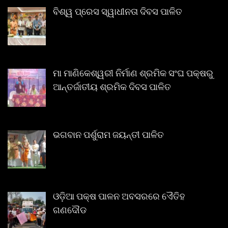
ବିଶ୍ୱ ପ୍ରେସ ସ୍ୱାଧୀନତା ଦିବସ ପାଳିତ
ମା ମାଣିକେଶ୍ୱରୀ ନିର୍ମାଣ ଶ୍ରମିକ ସଂଘ ପକ୍ଷରୁ
ଆନ୍ତର୍ଜାତୀୟ ଶ୍ରମିକ ଦିବସ ପାଳିତ
ଭଗବାନ ପର୍ଶୁରାମ ଜୟନ୍ତୀ ପାଳିତ
ଓଡ଼ିଆ ପକ୍ଷ ପାଳନ ଅବସରରେ ଏୈତିହ
ଗଣଦୌଡ