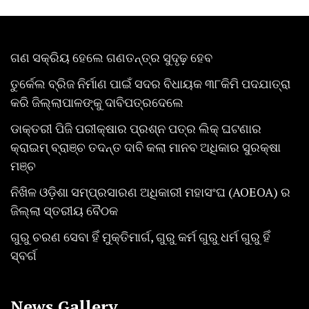
ଗଣ ସକ୍ରିୟ ହେଲେ ଗଣତନ୍ତ୍ର ସୁଦୃଢ଼ ହେବ
ତୁର୍କେଲ ବ୍ରିଜ ନିର୍ମାଣ ପାଇଁ ସଦର ବିଧାୟକ ୩୮କିମି ପଦଯାତ୍ରା
କରି ଜିଲ୍ଲାପାଳଙ୍କୁ ଦାବିପତ୍ରଦେଲେ
ଡାକ୍ତରୀ ପିଜି ପରୀକ୍ଷାର ପ୍ରଶ୍ନ ପତ୍ର ଲିକ୍ ଘଟଣାର
କ୍ରାଇମ୍ ବ୍ରାଞ୍ଚ ତଦନ୍ତ ଦାବି କଲା ମାନବ ଅଧିକାର ସୁରକ୍ଷା
ମଞ୍ଚ
ନିଖିଳ ଓଡ଼ିଶା ସମ୍ପ୍ରସାରଣ ଅଧିକାରୀ ମହାସଂଘ (AOEOA) ର
ଜିଲ୍ଲା ସ୍ତରୀୟ ବୈଠକ
ଗୁରୁ ଚରଣ ସେବା ହିଁ ମୁକ୍ତିମାର୍ଗ, ଗୁରୁ କର୍ମ ଗୁରୁ ଧର୍ମ ଗୁରୁ ହିଁ
ସ୍ବର୍ଗ
News Gallery