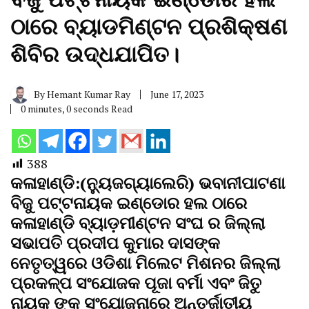
ଠାରେ ବ୍ୟାଡମିଣ୍ଟନ ପ୍ରଶିକ୍ଷଣ
ଶିବିର ଉଦ୍ଧଯାପିତ।
By
Hemant Kumar Ray
June 17, 2023
0 minutes, 0 seconds Read
388
କଳାହାଣ୍ଡି:(ନ୍ୟୁଜଗ୍ୟାଲେରି) ଭବାନୀପାଟଣା
ବିଜୁ ପଟ୍ଟନାୟକ ଇଣ୍ଡୋର ହଲ ଠାରେ
କଳାହାଣ୍ଡି ବ୍ୟାଡ଼ମୀଣ୍ଟନ ସଂଘ ର ଜିଲ୍ଲା
ସଭାପତି ପ୍ରଦୀପ କୁମାର ଦାସଙ୍କ
ନେତୃତ୍ୱରେ ଓଡିଶା ମିଲେଟ ମିଶନର ଜିଲ୍ଲା
ପ୍ରକଳ୍ପ ସଂଯୋଜକ ପୂଜା ବର୍ମା ଏବଂ ଜିତୁ
ନାୟକ ଙ୍କ ସଂଯୋଜନାରେ ଅନ୍ତର୍ଜାତୀୟ