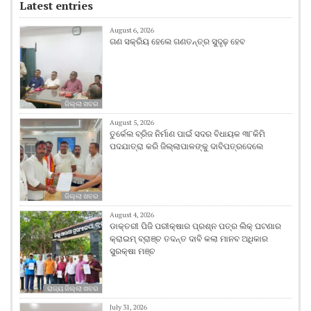
Latest entries
August 6, 2026
ଗଣ ସକ୍ରିୟ ହେଲେ ଗଣତନ୍ତ୍ର ସୁଦୃଢ଼ ହେବ
ଜିଲ୍ଲା ଖବର
August 5, 2026
ତୁର୍କେଲ ବ୍ରିଜ ନିର୍ମାଣ ପାଇଁ ସଦର ବିଧାୟକ ୩୮କିମି
ପଦଯାତ୍ରା କରି ଜିଲ୍ଲାପାଳଙ୍କୁ ଦାବିପତ୍ରଦେଲେ
ଜିଲ୍ଲା ଖବର
August 4, 2026
ଡାକ୍ତରୀ ପିଜି ପରୀକ୍ଷାର ପ୍ରଶ୍ନ ପତ୍ର ଲିକ୍ ଘଟଣାର
କ୍ରାଇମ୍ ବ୍ରାଞ୍ଚ ତଦନ୍ତ ଦାବି କଲା ମାନବ ଅଧିକାର
ସୁରକ୍ଷା ମଞ୍ଚ
ରାଜ୍ୟ ଜିଲ୍ଲା ଖବର
July 31, 2026