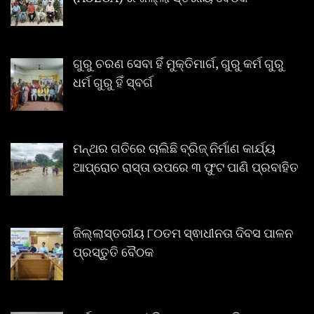
ଗୁରୁ ଚରଣ ସେବା ହିଁ ମୁକ୍ତିମାର୍ଗ, ଗୁରୁ କର୍ମ ଗୁରୁ
ଧର୍ମ ଗୁରୁ ହିଁ ସ୍ବର୍ଗ
ମନ୍ଥର ଗତିରେ ଚାଲିଛି ବ୍ରିଜ୍ ନିର୍ମାଣ କାର୍ଯ୍ୟ
ଆପ୍ରୋଚ ରାସ୍ତା ଉପରେ ୩ ଫୁଟ ପାଣି ପ୍ରବାହିତ
ଜିଲ୍ଲାସ୍ତରୀୟ ୮୦ତମ ସ୍ଵାଧୀନତା ଦିବସ ପାଳନ
ପ୍ରସ୍ତୁତି ବୈଠକ