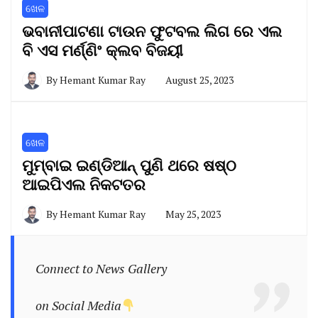
ଖେଳ
ଭବାନୀପାଟଣା ଟାଉନ ଫୁଟବଲ ଲିଗ ରେ ଏଲ
ବି ଏସ ମର୍ଣ୍ଣିଂ କ୍ଲବ ବିଜୟୀ
By
Hemant Kumar Ray
August 25, 2023
ଖେଳ
ମୁମ୍ବାଇ ଇଣ୍ଡିଆନ୍ ପୁଣି ଥରେ ଷଷ୍ଠ
ଆଇପିଏଲ ନିକଟତର
By
Hemant Kumar Ray
May 25, 2023
Connect to News Gallery
on Social Media