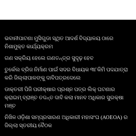
ଭବାନୀପାଟଣା ମୁସିଗୁଡା ସ୍ଥିତ ଆଦର୍ଶ ବିଦ୍ୟାଳୟ ଠାରେ
ନିଶାମୁକ୍ତ କାର୍ଯ୍ୟକ୍ରମ
ଗଣ ସକ୍ରିୟ ହେଲେ ଗଣତନ୍ତ୍ର ସୁଦୃଢ଼ ହେବ
ତୁର୍କେଲ ବ୍ରିଜ ନିର୍ମାଣ ପାଇଁ ସଦର ବିଧାୟକ ୩୮କିମି ପଦଯାତ୍ରା
କରି ଜିଲ୍ଲାପାଳଙ୍କୁ ଦାବିପତ୍ରଦେଲେ
ଡାକ୍ତରୀ ପିଜି ପରୀକ୍ଷାର ପ୍ରଶ୍ନ ପତ୍ର ଲିକ୍ ଘଟଣାର
କ୍ରାଇମ୍ ବ୍ରାଞ୍ଚ ତଦନ୍ତ ଦାବି କଲା ମାନବ ଅଧିକାର ସୁରକ୍ଷା
ମଞ୍ଚ
ନିଖିଳ ଓଡ଼ିଶା ସମ୍ପ୍ରସାରଣ ଅଧିକାରୀ ମହାସଂଘ (AOEOA) ର
ଜିଲ୍ଲା ସ୍ତରୀୟ ବୈଠକ