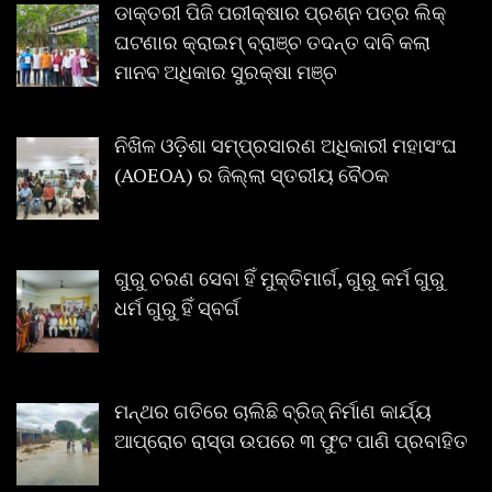
ଡାକ୍ତରୀ ପିଜି ପରୀକ୍ଷାର ପ୍ରଶ୍ନ ପତ୍ର ଲିକ୍
ଘଟଣାର କ୍ରାଇମ୍ ବ୍ରାଞ୍ଚ ତଦନ୍ତ ଦାବି କଲା
ମାନବ ଅଧିକାର ସୁରକ୍ଷା ମଞ୍ଚ
ନିଖିଳ ଓଡ଼ିଶା ସମ୍ପ୍ରସାରଣ ଅଧିକାରୀ ମହାସଂଘ
(AOEOA) ର ଜିଲ୍ଲା ସ୍ତରୀୟ ବୈଠକ
ଗୁରୁ ଚରଣ ସେବା ହିଁ ମୁକ୍ତିମାର୍ଗ, ଗୁରୁ କର୍ମ ଗୁରୁ
ଧର୍ମ ଗୁରୁ ହିଁ ସ୍ବର୍ଗ
ମନ୍ଥର ଗତିରେ ଚାଲିଛି ବ୍ରିଜ୍ ନିର୍ମାଣ କାର୍ଯ୍ୟ
ଆପ୍ରୋଚ ରାସ୍ତା ଉପରେ ୩ ଫୁଟ ପାଣି ପ୍ରବାହିତ