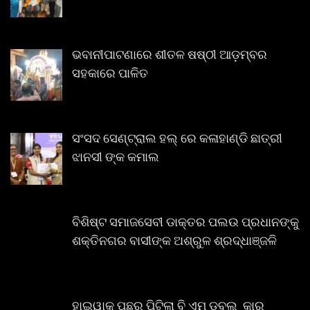
ଭବାନୀପାଟଣାରେ ଶୀତଳ ଷଷ୍ଠୀ ଆଡ଼ମ୍ବର
ସହକାରେ ପାଳିତ
ସଂସଦ ସେଣ୍ଟ୍ରାଲ ହଲ୍ ରେ କଳାହାଣ୍ଡି ଛାତ୍ରୀ
ଝାନସୀ ଙ୍କ କମାଲ
ବିଶିଷ୍ଟ ସମାଜସେବୀ ଡାକ୍ତର ପଲଉ ପ୍ରଧାନଙ୍କୁ
ଶକ୍ତିନଗର ବାସୀଙ୍କ ଅଶ୍ରୁଳ ଶ୍ରଦ୍ଧାଞ୍ଜଳି
ହାଇୱାକୁ ପଛରୁ ପିଟିଲା ବି ଏମ ଡବ୍ଲୁ କାର