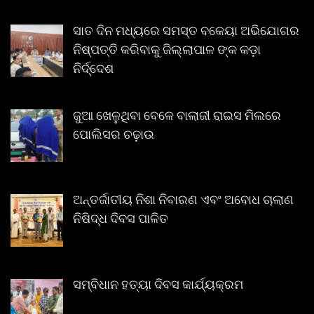
ସାତ ଦିନ ମଧ୍ୟରେ ସମସ୍ତ ବକେୟା ଅଭିଯୋଗର
ନିଷ୍ପତ୍ତି କରିବାକୁ ଜିଲ୍ଲାପାଳ ଙ୍କ କଡ଼ା
ନିର୍ଦ୍ଦେଶ
ଜୁଆ ଖେଳୁଥିବା ବେଳେ ବାଲାଜୀ ରାଇସ ମିଲରେ
ପୋଲିସର ଚଢ଼ାଉ
ଅନ୍ତର୍ଜାତୀୟ ନିଶା ନିବାରଣ ଏବଂ ଅବୋଧ ଚାଲାଣ
ନିଷିଦ୍ଧ ଦିବସ ପାଳିତ
ସମ୍ବିଧାନ ହତ୍ୟା ଦିବସ କାର୍ଯ୍ୟକ୍ରମ