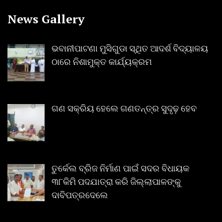
News Gallery
ଭବାନୀପାଟଣା ମୁସିଗୁଡା ସ୍ଥିତ ଆଦର୍ଶ ବିଦ୍ୟାଳୟ
ଠାରେ ନିଶାମୁକ୍ତ କାର୍ଯ୍ୟକ୍ରମ
ଗଣ ସକ୍ରିୟ ହେଲେ ଗଣତନ୍ତ୍ର ସୁଦୃଢ଼ ହେବ
ତୁର୍କେଲ ବ୍ରିଜ ନିର୍ମାଣ ପାଇଁ ସଦର ବିଧାୟକ
୩୮କିମି ପଦଯାତ୍ରା କରି ଜିଲ୍ଲାପାଳଙ୍କୁ
ଦାବିପତ୍ରଦେଲେ