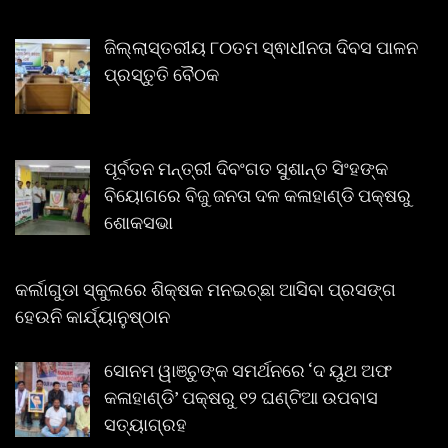
ଜିଲ୍ଲାସ୍ତରୀୟ ୮୦ତମ ସ୍ଵାଧୀନତା ଦିବସ ପାଳନ
ପ୍ରସ୍ତୁତି ବୈଠକ
ପୂର୍ବତନ ମନ୍ତ୍ରୀ ଦିବଂଗତ ସୁଶାନ୍ତ ସିଂହଙ୍କ
ବିୟୋଗରେ ବିଜୁ ଜନତା ଦଳ କଳାହାଣ୍ଡି ପକ୍ଷରୁ
ଶୋକସଭା
କର୍ଲାଗୁଡା ସ୍କୁଲରେ ଶିକ୍ଷକ ମନଇଚ୍ଛା ଆସିବା ପ୍ରସଙ୍ଗ
ହେଉନି କାର୍ଯ୍ୟାନୁଷ୍ଠାନ
ସୋନମ ୱାଞ୍ଚୁଙ୍କ ସମର୍ଥନରେ ‘ଦ ୟୁଥ ଅଫ
କଳାହାଣ୍ଡି’ ପକ୍ଷରୁ ୧୨ ଘଣ୍ଟିଆ ଉପବାସ
ସତ୍ୟାଗ୍ରହ