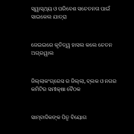
ସ୍ୱାସ୍ଥ୍ୟ ଓ ପରିବେଶ ସଚେତନତା ପାଇଁ
ସାଇକେଲ ଯାତ୍ରା
ଜେଇଇରେ କୃତିତ୍ୱ ହାସଲ କଲେ ଚେତନ
ଅଗ୍ରୱାଲ
ଜିଲ୍ଲାକଂଗ୍ରେସ ର ଜିଲ୍ଲା, ବ୍ଲକ ଓ ନଗର
କମିଟିର ସମୀକ୍ଷା ବୈଠକ
ସାମ୍ବାଦିକଙ୍କ ପିତୃ ବିୟୋଗ