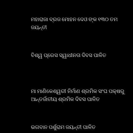
ମହାରାଜା ବ୍ରଜ ମୋହନ ଦେଓ ଙ୍କ ୧୩୦ ତମ
ଜୟନ୍ତୀ
ବିଶ୍ୱ ପ୍ରେସ ସ୍ୱାଧୀନତା ଦିବସ ପାଳିତ
ମା ମାଣିକେଶ୍ୱରୀ ନିର୍ମାଣ ଶ୍ରମିକ ସଂଘ ପକ୍ଷରୁ
ଆନ୍ତର୍ଜାତୀୟ ଶ୍ରମିକ ଦିବସ ପାଳିତ
ଭଗବାନ ପର୍ଶୁରାମ ଜୟନ୍ତୀ ପାଳିତ