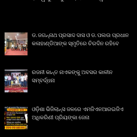
ଡ. ଜଗନ୍ନାଥ ପ୍ରସାଦ ଦାସ ଓ ଡ. ପଲଉ ପ୍ରଧାନ
କଳାହାଣ୍ଡିଆଙ୍କ ସ୍ମୃତିରେ ଚିରଦିନ ରହିବେ
ରଜନୀ କାନ୍ତ ନାଏକଙ୍କୁ ଅବସର କାଳୀନ
ସମ୍ବର୍ଦ୍ଧନା
ଓଡ଼ିଶା ଭିଜିଲାନ୍ସ ଜଳରେ ଏମଜିଏନଆରଇଜିଏ
ଅଧିକରିଣୀ ପ୍ରିୟଙ୍କା ଜେନା