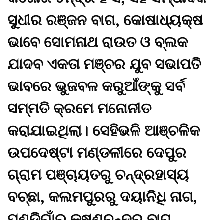
ସୁଧୀର ରଞ୍ଜନ ବାଗ, କୋଷାଧ୍ୟକ୍ଷ
ଭାବେ ସୋମନାଥ ରାଉତ ଓ ବ୍ଲକ
ଯାଦବ ଏକତା ମଞ୍ଚର ଯୁବ ସଭାପତି
ଭାବରେ ଭୁଜବଳ କରୁଆଁଙ୍କୁ ସର୍ବ
ସମ୍ମତି କ୍ରମେ ମନୋନୀତ
କରାଯାଇଥିଲା। ସେହିଭଳି ଆଞ୍ଚଳିକ
ଉପଦେଷ୍ଟା ମଣ୍ଡଳୀରେ ଦେପୁର
ଗ୍ରାମ ପଞ୍ଚାୟତରୁ ଚନ୍ଦ୍ରହାସ୍ୟ
ବଚ୍ଛା, କଲମପୁରରୁ ଦୟାନିଧି ନାଗ,
ପଣ୍ଡିଗାଁରୁ କୃଷ୍ଣଚନ୍ଦ୍ର ବାଗ,