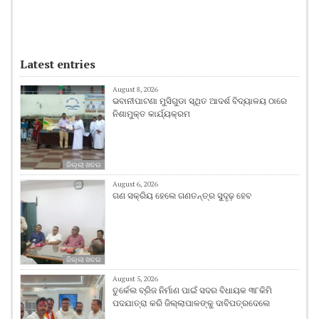
Latest entries
August 8, 2026
ଭବାନୀପାଟଣା ମୁସିଗୁଡା ସ୍ଥିତ ଆଦର୍ଶ ବିଦ୍ୟାଳୟ ଠାରେ
ନିଶାମୁକ୍ତ କାର୍ଯ୍ୟକ୍ରମ
ଜିଲ୍ଲା ଖବର
August 6, 2026
ଗଣ ସକ୍ରିୟ ହେଲେ ଗଣତନ୍ତ୍ର ସୁଦୃଢ଼ ହେବ
ଜିଲ୍ଲା ଖବର
August 5, 2026
ତୁର୍କେଲ ବ୍ରିଜ ନିର୍ମାଣ ପାଇଁ ସଦର ବିଧାୟକ ୩୮କିମି
ପଦଯାତ୍ରା କରି ଜିଲ୍ଲାପାଳଙ୍କୁ ଦାବିପତ୍ରଦେଲେ