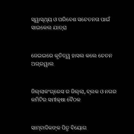
ସ୍ୱାସ୍ଥ୍ୟ ଓ ପରିବେଶ ସଚେତନତା ପାଇଁ
ସାଇକେଲ ଯାତ୍ରା
ଜେଇଇରେ କୃତିତ୍ୱ ହାସଲ କଲେ ଚେତନ
ଅଗ୍ରୱାଲ
ଜିଲ୍ଲାକଂଗ୍ରେସ ର ଜିଲ୍ଲା, ବ୍ଲକ ଓ ନଗର
କମିଟିର ସମୀକ୍ଷା ବୈଠକ
ସାମ୍ବାଦିକଙ୍କ ପିତୃ ବିୟୋଗ