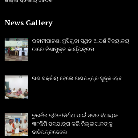
News Gallery
ଭବାନୀପାଟଣା ମୁସିଗୁଡା ସ୍ଥିତ ଆଦର୍ଶ ବିଦ୍ୟାଳୟ
ଠାରେ ନିଶାମୁକ୍ତ କାର୍ଯ୍ୟକ୍ରମ
ଗଣ ସକ୍ରିୟ ହେଲେ ଗଣତନ୍ତ୍ର ସୁଦୃଢ଼ ହେବ
ତୁର୍କେଲ ବ୍ରିଜ ନିର୍ମାଣ ପାଇଁ ସଦର ବିଧାୟକ
୩୮କିମି ପଦଯାତ୍ରା କରି ଜିଲ୍ଲାପାଳଙ୍କୁ
ଦାବିପତ୍ରଦେଲେ