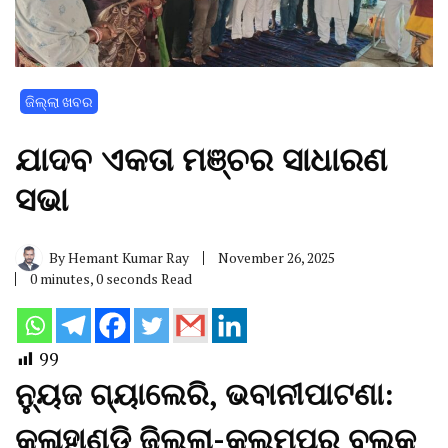
ଜିଲ୍ଲା ଖବର
ଯାଦବ ଏକତା ମଞ୍ଚର ସାଧାରଣ
ସଭା
By
Hemant Kumar Ray
November 26, 2025
0 minutes, 0 seconds Read
99
ନ୍ୟୁଜ ଗ୍ୟାଲେରି, ଭବାନୀପାଟଣା:
କଳାହାଣ୍ଡି ଜିଲ୍ଲା-କଲମପୁର ବ୍ଲକ