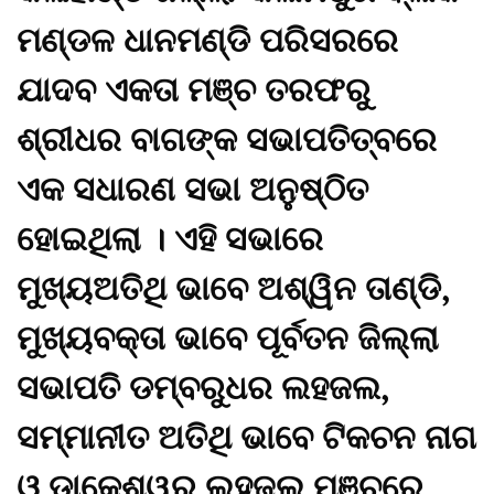
ମଣ୍ଡଳ ଧାନମଣ୍ଡି ପରିସରରେ
ଯାଦବ ଏକତା ମଞ୍ଚ ତରଫରୁ
ଶ୍ରୀଧର ବାଗଙ୍କ ସଭାପତିତ୍ବରେ
ଏକ ସଧାରଣ ସଭା ଅନୁଷ୍ଠିତ
ହୋଇଥିଲା । ଏହି ସଭାରେ
ମୁଖ୍ୟଅତିଥି ଭାବେ ଅଶ୍ୱିନ ତାଣ୍ଡି,
ମୁଖ୍ୟବକ୍ତା ଭାବେ ପୂର୍ବତନ ଜିଲ୍ଲା
ସଭାପତି ଡମ୍ବରୁଧର ଲହଜଲ,
ସମ୍ମାନୀତ ଅତିଥି ଭାବେ ଟିକଚନ ନାଗ
ଓ ଡାକେଶ୍ୱର୍ ଲହଜଲ ମଞ୍ଚରେ