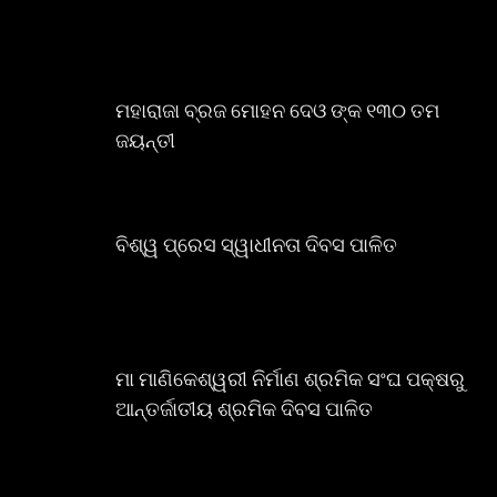
ମହାରାଜା ବ୍ରଜ ମୋହନ ଦେଓ ଙ୍କ ୧୩୦ ତମ
ଜୟନ୍ତୀ
ବିଶ୍ୱ ପ୍ରେସ ସ୍ୱାଧୀନତା ଦିବସ ପାଳିତ
ମା ମାଣିକେଶ୍ୱରୀ ନିର୍ମାଣ ଶ୍ରମିକ ସଂଘ ପକ୍ଷରୁ
ଆନ୍ତର୍ଜାତୀୟ ଶ୍ରମିକ ଦିବସ ପାଳିତ