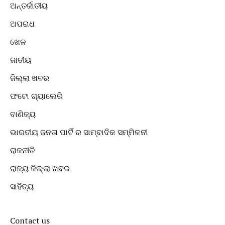
ଅନ୍ତର୍ଜାତୀୟ
ଅପରାଧ
ଖେଳ
ଜାତୀୟ
ଜିଲ୍ଲା ଖବର
ଫଟୋ ଗ୍ୟାଲେରି
ବାଣିଜ୍ୟ
ଭାରତୀୟ ଜନତା ପାର୍ଟି ର ସାମ୍ବାଦିକ ସମ୍ମିଳନୀ
ରାଜନୀତି
ରାଜ୍ୟ ଜିଲ୍ଲା ଖବର
ସାହିତ୍ୟ
Contact us