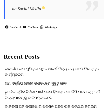
on Social Media
Facebook
YouTube
WhatsApp
Recent Posts
ଭବାନୀପାଟଣା ମୁସିଗୁଡା ସ୍ଥିତ ଆଦର୍ଶ ବିଦ୍ୟାଳୟ ଠାରେ ନିଶାମୁକ୍ତ
କାର୍ଯ୍ୟକ୍ରମ
ଗଣ ସକ୍ରିୟ ହେଲେ ଗଣତନ୍ତ୍ର ସୁଦୃଢ଼ ହେବ
ତୁର୍କେଲ ବ୍ରିଜ ନିର୍ମାଣ ପାଇଁ ସଦର ବିଧାୟକ ୩୮କିମି ପଦଯାତ୍ରା କରି
ଜିଲ୍ଲାପାଳଙ୍କୁ ଦାବିପତ୍ରଦେଲେ
ଡାକ୍ତରୀ ପିଜି ପରୀକ୍ଷାର ପ୍ରଶ୍ନ ପତ୍ର ଲିକ୍ ଘଟଣାର କ୍ରାଇମ୍