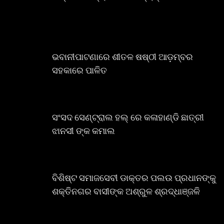
ଭବାନୀପାଟଣାରେ ଶୀତଳ ଷଷ୍ଠୀ ଆଡ଼ମ୍ବର
ସହକାରେ ପାଳିତ
ସଂସଦ ସେଣ୍ଟ୍ରାଲ ହଲ୍ ରେ କଳାହାଣ୍ଡି ଛାତ୍ରୀ
ଝାନସୀ ଙ୍କ କମାଲ
ବିଶିଷ୍ଟ ସମାଜସେବୀ ଡାକ୍ତର ପଲଉ ପ୍ରଧାନଙ୍କୁ
ଶକ୍ତିନଗର ବାସୀଙ୍କ ଅଶ୍ରୁଳ ଶ୍ରଦ୍ଧାଞ୍ଜଳି