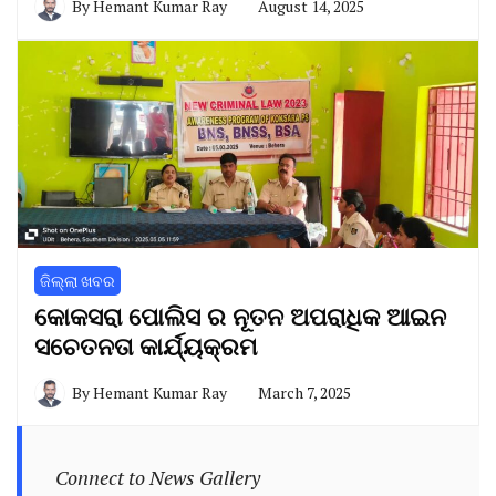
By
Hemant Kumar Ray
August 14, 2025
ଜିଲ୍ଲା ଖବର
କୋକସରା ପୋଲିସ ର ନୂତନ ଅପରାଧିକ ଆଇନ
ସଚେତନତା କାର୍ଯ୍ୟକ୍ରମ
By
Hemant Kumar Ray
March 7, 2025
Connect to News Gallery