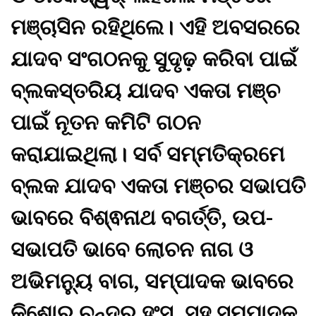
ମଞ୍ଚାସିନ ରହିଥିଲେ। ଏହି ଅବସରରେ
ଯାଦବ ସଂଗଠନକୁ ସୁଦୃଢ଼ କରିବା ପାଇଁ
ବ୍ଲକସ୍ତରିୟ ଯାଦବ ଏକତା ମଞ୍ଚ
ପାଇଁ ନୂତନ କମିଟି ଗଠନ
କରାଯାଇଥିଲା। ସର୍ବ ସମ୍ମତିକ୍ରମେ
ବ୍ଲକ ଯାଦବ ଏକତା ମଞ୍ଚର ସଭାପତି
ଭାବରେ ବିଶ୍ଵନାଥ ବଗର୍ତ୍ତି, ଉପ-
ସଭାପତି ଭାବେ ଲୋଚନ ନାଗ ଓ
ଅଭିମନ୍ୟୁ ବାଗ, ସମ୍ପାଦକ ଭାବରେ
କିଶୋର ଚନ୍ଦ୍ର ହଂସ, ସହ ସମ୍ପାଦକ