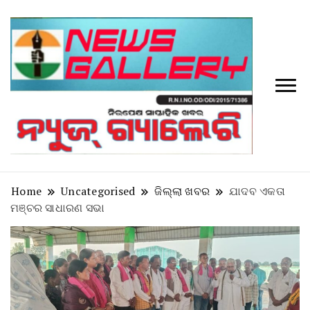
Tv
News
Galler
Home
Uncategorised
ଜିଲ୍ଲା ଖବର
ଯାଦବ ଏକତା
ମଞ୍ଚର ସାଧାରଣ ସଭା