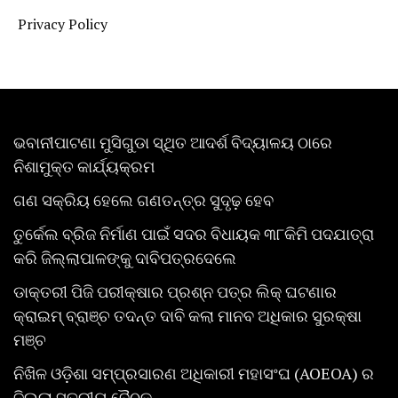
Privacy Policy
ଭବାନୀପାଟଣା ମୁସିଗୁଡା ସ୍ଥିତ ଆଦର୍ଶ ବିଦ୍ୟାଳୟ ଠାରେ
ନିଶାମୁକ୍ତ କାର୍ଯ୍ୟକ୍ରମ
ଗଣ ସକ୍ରିୟ ହେଲେ ଗଣତନ୍ତ୍ର ସୁଦୃଢ଼ ହେବ
ତୁର୍କେଲ ବ୍ରିଜ ନିର୍ମାଣ ପାଇଁ ସଦର ବିଧାୟକ ୩୮କିମି ପଦଯାତ୍ରା
କରି ଜିଲ୍ଲାପାଳଙ୍କୁ ଦାବିପତ୍ରଦେଲେ
ଡାକ୍ତରୀ ପିଜି ପରୀକ୍ଷାର ପ୍ରଶ୍ନ ପତ୍ର ଲିକ୍ ଘଟଣାର
କ୍ରାଇମ୍ ବ୍ରାଞ୍ଚ ତଦନ୍ତ ଦାବି କଲା ମାନବ ଅଧିକାର ସୁରକ୍ଷା
ମଞ୍ଚ
ନିଖିଳ ଓଡ଼ିଶା ସମ୍ପ୍ରସାରଣ ଅଧିକାରୀ ମହାସଂଘ (AOEOA) ର
ଜିଲ୍ଲା ସ୍ତରୀୟ ବୈଠକ