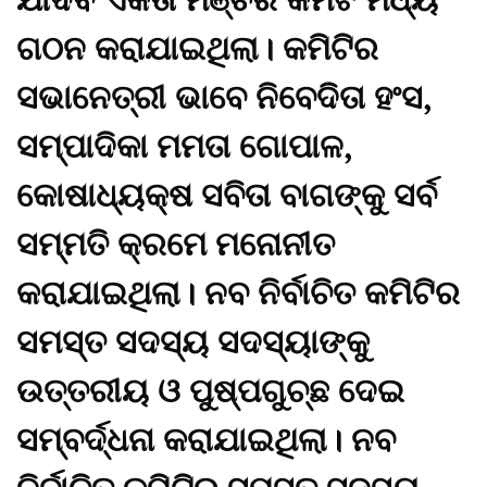
ଗଠନ କରାଯାଇଥିଲା। କମିଟିର
ସଭାନେତ୍ରୀ ଭାବେ ନିବେଦିତା ହଂସ,
ସମ୍ପାଦିକା ମମତା ଗୋପାଳ,
କୋଷାଧ୍ୟକ୍ଷ ସବିତା ବାଗଙ୍କୁ ସର୍ବ
ସମ୍ମତି କ୍ରମେ ମନୋନୀତ
କରାଯାଇଥିଲା। ନବ ନିର୍ବାଚିତ କମିଟିର
ସମସ୍ତ ସଦସ୍ୟ ସଦସ୍ୟାଙ୍କୁ
ଉତ୍ତରୀୟ ଓ ପୁଷ୍ପଗୁଚ୍ଛ ଦେଇ
ସମ୍ବର୍ଦ୍ଧନା କରାଯାଇଥିଲା। ନବ