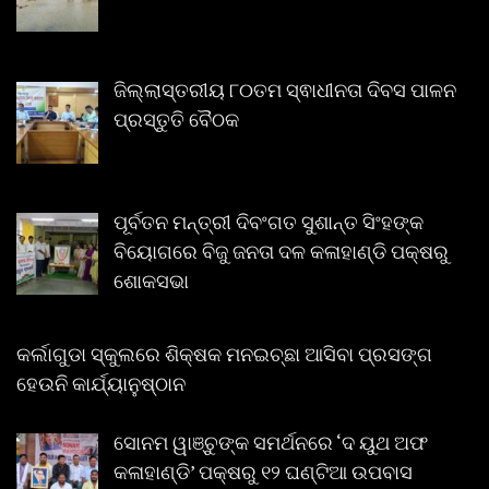
ଜିଲ୍ଲାସ୍ତରୀୟ ୮୦ତମ ସ୍ଵାଧୀନତା ଦିବସ ପାଳନ
ପ୍ରସ୍ତୁତି ବୈଠକ
ପୂର୍ବତନ ମନ୍ତ୍ରୀ ଦିବଂଗତ ସୁଶାନ୍ତ ସିଂହଙ୍କ
ବିୟୋଗରେ ବିଜୁ ଜନତା ଦଳ କଳାହାଣ୍ଡି ପକ୍ଷରୁ
ଶୋକସଭା
କର୍ଲାଗୁଡା ସ୍କୁଲରେ ଶିକ୍ଷକ ମନଇଚ୍ଛା ଆସିବା ପ୍ରସଙ୍ଗ
ହେଉନି କାର୍ଯ୍ୟାନୁଷ୍ଠାନ
ସୋନମ ୱାଞ୍ଚୁଙ୍କ ସମର୍ଥନରେ ‘ଦ ୟୁଥ ଅଫ
କଳାହାଣ୍ଡି’ ପକ୍ଷରୁ ୧୨ ଘଣ୍ଟିଆ ଉପବାସ