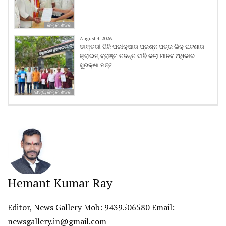
ଜିଲ୍ଲା ଖବର
August 4, 2026
ଡାକ୍ତରୀ ପିଜି ପରୀକ୍ଷାର ପ୍ରଶ୍ନ ପତ୍ର ଲିକ୍ ଘଟଣାର
କ୍ରାଇମ୍ ବ୍ରାଞ୍ଚ ତଦନ୍ତ ଦାବି କଲା ମାନବ ଅଧିକାର
ସୁରକ୍ଷା ମଞ୍ଚ
ରାଜ୍ୟ ଜିଲ୍ଲା ଖବର
Hemant Kumar Ray
Editor, News Gallery Mob: 9439506580 Email:
newsgallery.in@gmail.com