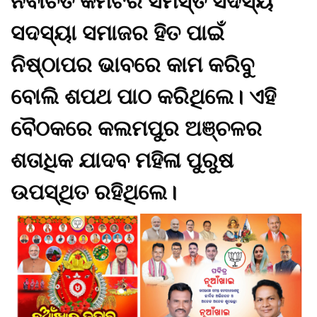
ନିର୍ବାଚିତ କମିଟିର ସମସ୍ତ ସଦସ୍ୟ
ସଦସ୍ୟା ସମାଜର ହିତ ପାଇଁ
ନିଷ୍ଠାପର ଭାବରେ କାମ କରିବୁ
ବୋଲି ଶପଥ ପାଠ କରିଥିଲେ। ଏହି
ବୈଠକରେ କଲମପୁର ଅଞ୍ଚଳର
ଶତାଧିକ ଯାଦବ ମହିଳା ପୁରୁଷ
ଉପସ୍ଥିତ ରହିଥିଲେ।