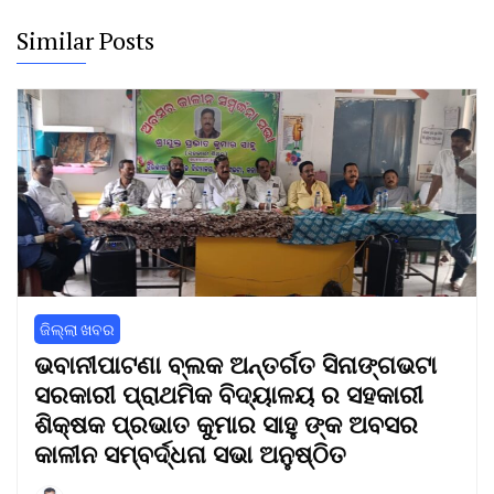
Similar Posts
ଜିଲ୍ଲା ଖବର
ଭବାନୀପାଟଣା ବ୍ଲକ ଅନ୍ତର୍ଗତ ସିନାଙ୍ଗଭଟା
ସରକାରୀ ପ୍ରାଥମିକ ବିଦ୍ୟାଳୟ ର ସହକାରୀ
ଶିକ୍ଷକ ପ୍ରଭାତ କୁମାର ସାହୁ ଙ୍କ ଅବସର
କାଳୀନ ସମ୍ବର୍ଦ୍ଧନା ସଭା ଅନୁଷ୍ଠିତ