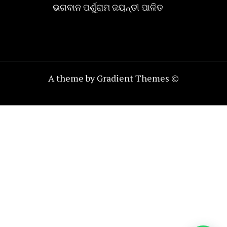
ଭଗବାନ ପର୍ଶୁରାମ ଜୟନ୍ତୀ ପାଳିତ
A theme by Gradient Themes ©