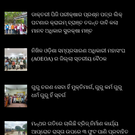
ଡାକ୍ତରୀ ପିଜି ପରୀକ୍ଷାର ପ୍ରଶ୍ନ ପତ୍ର ଲିକ୍
ଘଟଣାର କ୍ରାଇମ୍ ବ୍ରାଞ୍ଚ ତଦନ୍ତ ଦାବି କଲା
ମାନବ ଅଧିକାର ସୁରକ୍ଷା ମଞ୍ଚ
ନିଖିଳ ଓଡ଼ିଶା ସମ୍ପ୍ରସାରଣ ଅଧିକାରୀ ମହାସଂଘ
(AOEOA) ର ଜିଲ୍ଲା ସ୍ତରୀୟ ବୈଠକ
ଗୁରୁ ଚରଣ ସେବା ହିଁ ମୁକ୍ତିମାର୍ଗ, ଗୁରୁ କର୍ମ ଗୁରୁ
ଧର୍ମ ଗୁରୁ ହିଁ ସ୍ବର୍ଗ
ମନ୍ଥର ଗତିରେ ଚାଲିଛି ବ୍ରିଜ୍ ନିର୍ମାଣ କାର୍ଯ୍ୟ
ଆପ୍ରୋଚ ରାସ୍ତା ଉପରେ ୩ ଫୁଟ ପାଣି ପ୍ରବାହିତ