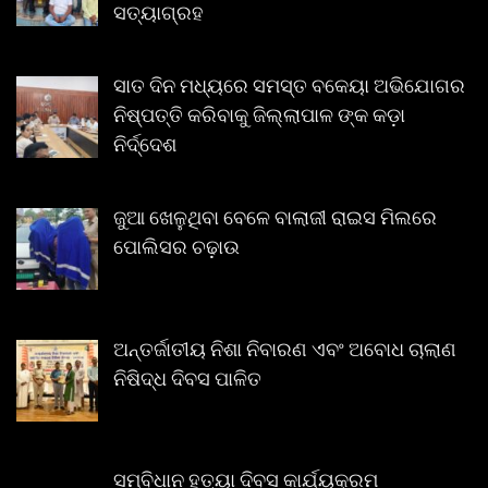
ସତ୍ୟାଗ୍ରହ
ସାତ ଦିନ ମଧ୍ୟରେ ସମସ୍ତ ବକେୟା ଅଭିଯୋଗର
ନିଷ୍ପତ୍ତି କରିବାକୁ ଜିଲ୍ଲାପାଳ ଙ୍କ କଡ଼ା
ନିର୍ଦ୍ଦେଶ
ଜୁଆ ଖେଳୁଥିବା ବେଳେ ବାଲାଜୀ ରାଇସ ମିଲରେ
ପୋଲିସର ଚଢ଼ାଉ
ଅନ୍ତର୍ଜାତୀୟ ନିଶା ନିବାରଣ ଏବଂ ଅବୋଧ ଚାଲାଣ
ନିଷିଦ୍ଧ ଦିବସ ପାଳିତ
ସମ୍ବିଧାନ ହତ୍ୟା ଦିବସ କାର୍ଯ୍ୟକ୍ରମ