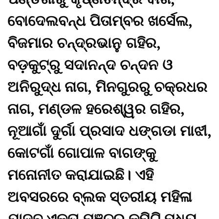
ବୋଦେଲବନ୍ଧ ପିତାମ୍ବର ଖର୍ସେଲ,
ବିଜମାର ଚନ୍ଦ୍ରଭାନୁ ଗହିର,
ବଡ଼କୁଟ୍ରୁ ସଦାନନ୍ଦ ଚନ୍ଦନ ଓ
ଅନିରୁଦ୍ଧ ନାଗ, ମିନଗୁରରୁ ଚକ୍ରଧର
ନାଗ, ମଣ୍ଡଳ ହରେଶ୍ୱର ଗହିର,
ନୂଆଗାଁ ଦୁର୍ଗା ପ୍ରସାଦ ଧଙ୍ଗଡା ମାଝୀ,
କୋଟଗାଁ ଗୋପାଳ ବାଗଙ୍କୁ
ମନୋନୀତ କରାଯାଇଛି। ଏହି
ଅବସରରେ ବ୍ଲକ ସ୍ତରୀୟ ମହିଳା
ଯାଦବ ଏକତା ମଞ୍ଚର କମିଟି ମଧ୍ୟ