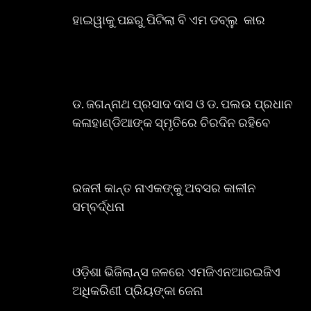
ହାଇୱାକୁ ପଛରୁ ପିଟିଲା ବି ଏମ ଡବ୍ଲୁ କାର
ଡ. ଜଗନ୍ନାଥ ପ୍ରସାଦ ଦାସ ଓ ଡ. ପଲଉ ପ୍ରଧାନ
କଳାହାଣ୍ଡିଆଙ୍କ ସ୍ମୃତିରେ ଚିରଦିନ ରହିବେ
ରଜନୀ କାନ୍ତ ନାଏକଙ୍କୁ ଅବସର କାଳୀନ
ସମ୍ବର୍ଦ୍ଧନା
ଓଡ଼ିଶା ଭିଜିଲାନ୍ସ ଜଳରେ ଏମଜିଏନଆରଇଜିଏ
ଅଧିକରିଣୀ ପ୍ରିୟଙ୍କା ଜେନା