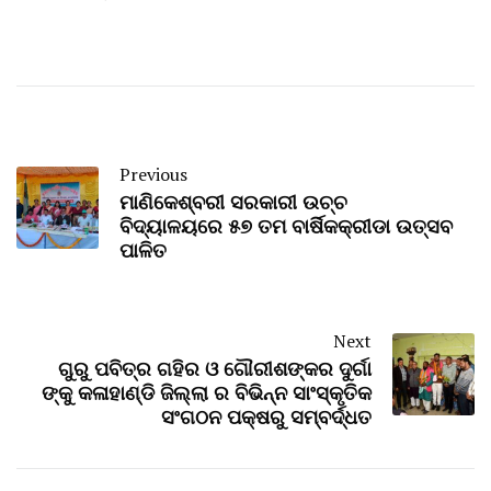
Previous
ମାଣିକେଶ୍ବରୀ ସରକାରୀ ଉଚ୍ଚ
ବିଦ୍ୟାଳୟରେ ୫୭ ତମ ବାର୍ଷିକକ୍ରୀଡା ଉତ୍ସବ
ପାଳିତ
Next
ଗୁରୁ ପବିତ୍ର ଗହିର ଓ ଗୌରୀଶଙ୍କର ଦୁର୍ଗା
ଙ୍କୁ କଳାହାଣ୍ଡି ଜିଲ୍ଲା ର ବିଭିନ୍ନ ସାଂସ୍କୃତିକ
ସଂଗଠନ ପକ୍ଷରୁ ସମ୍ବର୍ଦ୍ଧତ