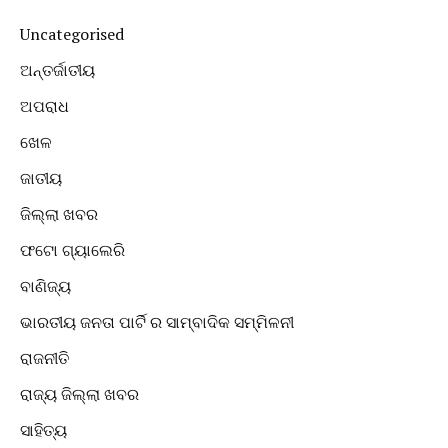
Uncategorised
ଅନ୍ତର୍ଜାତୀୟ
ଅପରାଧ
ଖେଳ
ଜାତୀୟ
ଜିଲ୍ଲା ଖବର
ଫଟୋ ଗ୍ୟାଲେରି
ବାଣିଜ୍ୟ
ଭାରତୀୟ ଜନତା ପାର୍ଟି ର ସାମ୍ବାଦିକ ସମ୍ମିଳନୀ
ରାଜନୀତି
ରାଜ୍ୟ ଜିଲ୍ଲା ଖବର
ସାହିତ୍ୟ