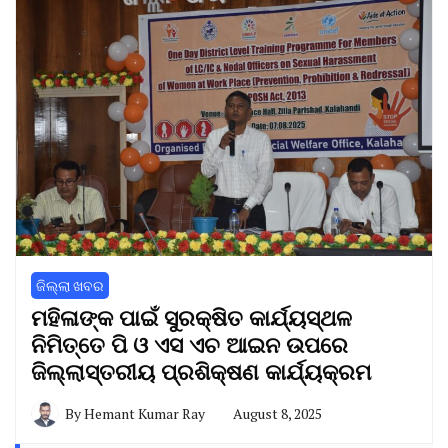
ଜିଲ୍ଲା ଖବର
ମହିଳାଙ୍କ ପାଇଁ ସୁରକ୍ଷିତ କାର୍ଯ୍ୟସ୍ଥଳ
ନିମିତ୍ତେ ପି ଓ ଏସ ଏଚ ଆଇନ ଉପରେ
ଜିଲ୍ଲାସ୍ତରୀୟ ପ୍ରଶିକ୍ଷଣ କାର୍ଯ୍ୟକ୍ରମ
By
Hemant Kumar Ray
August 8, 2025