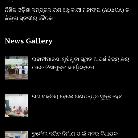
ନିଖିଳ ଓଡ଼ିଶା ସମ୍ପ୍ରସାରଣ ଅଧିକାରୀ ମହାସଂଘ (AOEOA) ର
ଜିଲ୍ଲା ସ୍ତରୀୟ ବୈଠକ
News Gallery
ଭବାନୀପାଟଣା ମୁସିଗୁଡା ସ୍ଥିତ ଆଦର୍ଶ ବିଦ୍ୟାଳୟ
ଠାରେ ନିଶାମୁକ୍ତ କାର୍ଯ୍ୟକ୍ରମ
ଗଣ ସକ୍ରିୟ ହେଲେ ଗଣତନ୍ତ୍ର ସୁଦୃଢ଼ ହେବ
ତୁର୍କେଲ ବ୍ରିଜ ନିର୍ମାଣ ପାଇଁ ସଦର ବିଧାୟକ