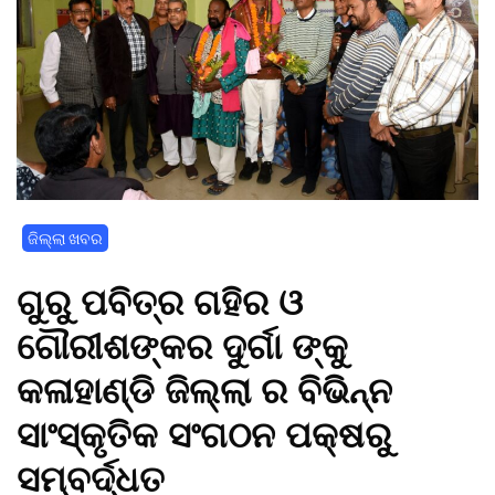
ଜିଲ୍ଲା ଖବର
ଗୁରୁ ପବିତ୍ର ଗହିର ଓ
ଗୌରୀଶଙ୍କର ଦୁର୍ଗା ଙ୍କୁ
କଳାହାଣ୍ଡି ଜିଲ୍ଲା ର ବିଭିନ୍ନ
ସାଂସ୍କୃତିକ ସଂଗଠନ ପକ୍ଷରୁ
ସମ୍ବର୍ଦ୍ଧତ