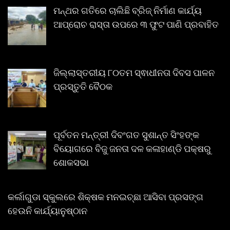
ମନ୍ଥର ଗତିରେ ଚାଲିଛି ବ୍ରିଜ୍ ନିର୍ମାଣ କାର୍ଯ୍ୟ
ଆପ୍ରୋଚ ରାସ୍ତା ଉପରେ ୩ ଫୁଟ ପାଣି ପ୍ରବାହିତ
ଜିଲ୍ଲାସ୍ତରୀୟ ୮୦ତମ ସ୍ଵାଧୀନତା ଦିବସ ପାଳନ
ପ୍ରସ୍ତୁତି ବୈଠକ
ପୂର୍ବତନ ମନ୍ତ୍ରୀ ଦିବଂଗତ ସୁଶାନ୍ତ ସିଂହଙ୍କ
ବିୟୋଗରେ ବିଜୁ ଜନତା ଦଳ କଳାହାଣ୍ଡି ପକ୍ଷରୁ
ଶୋକସଭା
କର୍ଲାଗୁଡା ସ୍କୁଲରେ ଶିକ୍ଷକ ମନଇଚ୍ଛା ଆସିବା ପ୍ରସଙ୍ଗ
ହେଉନି କାର୍ଯ୍ୟାନୁଷ୍ଠାନ