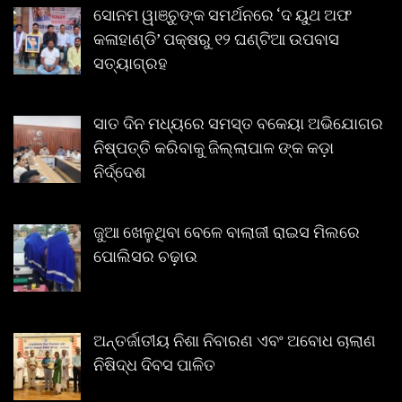
ସୋନମ ୱାଞ୍ଚୁଙ୍କ ସମର୍ଥନରେ ‘ଦ ୟୁଥ ଅଫ
କଳାହାଣ୍ଡି’ ପକ୍ଷରୁ ୧୨ ଘଣ୍ଟିଆ ଉପବାସ
ସତ୍ୟାଗ୍ରହ
ସାତ ଦିନ ମଧ୍ୟରେ ସମସ୍ତ ବକେୟା ଅଭିଯୋଗର
ନିଷ୍ପତ୍ତି କରିବାକୁ ଜିଲ୍ଲାପାଳ ଙ୍କ କଡ଼ା
ନିର୍ଦ୍ଦେଶ
ଜୁଆ ଖେଳୁଥିବା ବେଳେ ବାଲାଜୀ ରାଇସ ମିଲରେ
ପୋଲିସର ଚଢ଼ାଉ
ଅନ୍ତର୍ଜାତୀୟ ନିଶା ନିବାରଣ ଏବଂ ଅବୋଧ ଚାଲାଣ
ନିଷିଦ୍ଧ ଦିବସ ପାଳିତ