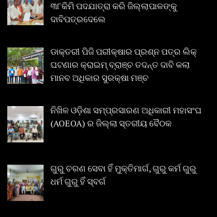
୩୮କିମି ପଦଯାତ୍ରା କରି ଜିଲ୍ଲାପାଳଙ୍କୁ
ଦାବିପତ୍ରଦେଲେ
ଡାକ୍ତରୀ ପିଜି ପରୀକ୍ଷାର ପ୍ରଶ୍ନ ପତ୍ର ଲିକ୍
ଘଟଣାର କ୍ରାଇମ୍ ବ୍ରାଞ୍ଚ ତଦନ୍ତ ଦାବି କଲା
ମାନବ ଅଧିକାର ସୁରକ୍ଷା ମଞ୍ଚ
ନିଖିଳ ଓଡ଼ିଶା ସମ୍ପ୍ରସାରଣ ଅଧିକାରୀ ମହାସଂଘ
(AOEOA) ର ଜିଲ୍ଲା ସ୍ତରୀୟ ବୈଠକ
ଗୁରୁ ଚରଣ ସେବା ହିଁ ମୁକ୍ତିମାର୍ଗ, ଗୁରୁ କର୍ମ ଗୁରୁ
ଧର୍ମ ଗୁରୁ ହିଁ ସ୍ବର୍ଗ