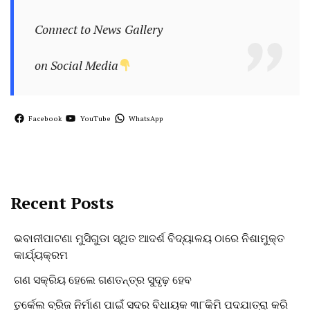
Connect to News Gallery
on Social Media
Facebook
YouTube
WhatsApp
Recent Posts
ଭବାନୀପାଟଣା ମୁସିଗୁଡା ସ୍ଥିତ ଆଦର୍ଶ ବିଦ୍ୟାଳୟ ଠାରେ ନିଶାମୁକ୍ତ
କାର୍ଯ୍ୟକ୍ରମ
ଗଣ ସକ୍ରିୟ ହେଲେ ଗଣତନ୍ତ୍ର ସୁଦୃଢ଼ ହେବ
ତୁର୍କେଲ ବ୍ରିଜ ନିର୍ମାଣ ପାଇଁ ସଦର ବିଧାୟକ ୩୮କିମି ପଦଯାତ୍ରା କରି