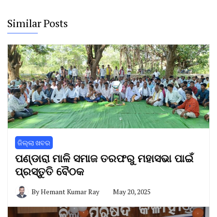
Similar Posts
ଜିଲ୍ଲା ଖବର
ପଣ୍ଡାରା ମାଳି ସମାଜ ତରଫରୁ ମହାସଭା ପାଇଁ
ପ୍ରସ୍ତୁତି ବୈଠକ
By
Hemant Kumar Ray
May 20, 2025