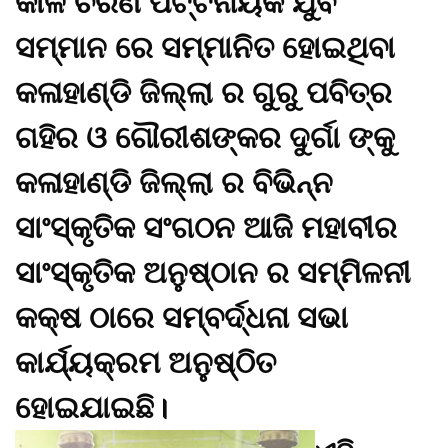
କାଳି ଚରଣ ପଟ୍ଟନାୟକ ଯୁବ
ସମ୍ମାନ ରେ ସମ୍ମାନିତ ହୋଇଥିବା
କଳାହାଣ୍ଡି ଜିଲ୍ଲା ର ଗୁରୁ ପବିତ୍ର
ଗହିର ଓ ଗୌରୀଶଙ୍କର ଦୁର୍ଗା ଙ୍କୁ
କଳାହାଣ୍ଡି ଜିଲ୍ଲା ର ବିଭିନ୍ନ
ସାଂସ୍କୃତିକ ସଂଗଠନ ଆଜି ମହାବୀର
ସାଂସ୍କୃତିକ ଅନୁଷ୍ଠାନ ର ସମ୍ମିଳନୀ
କକ୍ଷ ଠାରେ ସମ୍ବର୍ଦ୍ଧନା ସଭା
କାର୍ଯ୍ୟକ୍ରମ ଅନୁଷ୍ଠିତ
ହୋଇଯାଇଛି।