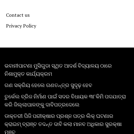
Contact us
Privacy Policy
ଭବାନୀପାଟଣା ମୁସିଗୁଡା ସ୍ଥିତ ଆଦର୍ଶ ବିଦ୍ୟାଳୟ ଠାରେ
ନିଶାମୁକ୍ତ କାର୍ଯ୍ୟକ୍ରମ
ଗଣ ସକ୍ରିୟ ହେଲେ ଗଣତନ୍ତ୍ର ସୁଦୃଢ଼ ହେବ
ତୁର୍କେଲ ବ୍ରିଜ ନିର୍ମାଣ ପାଇଁ ସଦର ବିଧାୟକ ୩୮କିମି ପଦଯାତ୍ରା
କରି ଜିଲ୍ଲାପାଳଙ୍କୁ ଦାବିପତ୍ରଦେଲେ
ଡାକ୍ତରୀ ପିଜି ପରୀକ୍ଷାର ପ୍ରଶ୍ନ ପତ୍ର ଲିକ୍ ଘଟଣାର
କ୍ରାଇମ୍ ବ୍ରାଞ୍ଚ ତଦନ୍ତ ଦାବି କଲା ମାନବ ଅଧିକାର ସୁରକ୍ଷା
ମଞ୍ଚ