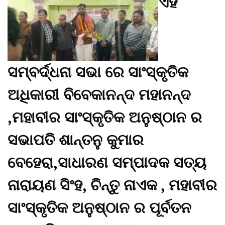
ଏହି
ସମ୍ବର୍ଦ୍ଧନା ସଭା ରେ ସାଂସ୍କୃତିକ
ଅଧିକାରୀ ବିବେକାନନ୍ଦ ମହାନନ୍ଦ
,ମହାବୀର ସାଂସ୍କୃତିକ ଅନୁଷ୍ଠାନ ର
ସଭାପତି ଶାନ୍ତନୁ କୁମାର
ବେହେରା,ସାଧାରଣ ସମ୍ପାଦକ ସତ୍ୟ
ନାରାୟଣ ସିଂହ, ଚିନ୍ତୁ ନାଏକ , ମହାବୀର
ସାଂସ୍କୃତିକ ଅନୁଷ୍ଠାନ ର ପୂର୍ବତନ