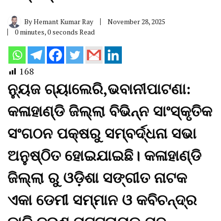
By
Hemant Kumar Ray
November 28, 2025
0 minutes, 0 seconds Read
168
ନ୍ୟୁଜ ଗ୍ୟାଲେରି,ଭବାନୀପାଟଣା:
କଳାହାଣ୍ଡି ଜିଲ୍ଲା ବିଭିନ୍ନ ସାଂସ୍କୃତିକ
ସଂଗଠନ ପକ୍ଷରୁ ସମ୍ବର୍ଦ୍ଧନା ସଭା
ଅନୁଷ୍ଠିତ ହୋଇଯାଇଛି। କଳାହାଣ୍ଡି
ଜିଲ୍ଲା ରୁ ଓଡ଼ିଶା ସଙ୍ଗୀତ ନାଟକ
ଏକା ଡେମୀ ସମ୍ମାନ ଓ କବିଚନ୍ଦ୍ର