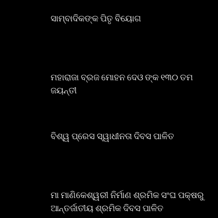
ସାମ୍ବାଦିକଙ୍କ ପିତୃ ବିୟୋଗ
ମହାରାଜା ବ୍ରଜ ମୋହନ ଦେଓ ଙ୍କ ୧୩୦ ତମ
ଜୟନ୍ତୀ
ବିଶ୍ୱ ପ୍ରେସ ସ୍ୱାଧୀନତା ଦିବସ ପାଳିତ
ମା ମାଣିକେଶ୍ୱରୀ ନିର୍ମାଣ ଶ୍ରମିକ ସଂଘ ପକ୍ଷରୁ
ଆନ୍ତର୍ଜାତୀୟ ଶ୍ରମିକ ଦିବସ ପାଳିତ