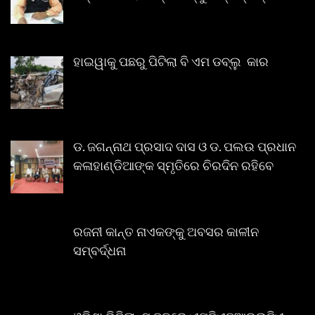
ହାଇୱାକୁ ପଛରୁ ପିଟିଲା ବି ଏମ ଡବ୍ଲୁ କାର
ଡ. ଜଗନ୍ନାଥ ପ୍ରସାଦ ଦାସ ଓ ଡ. ପଲଉ ପ୍ରଧାନ
କଳାହାଣ୍ଡିଆଙ୍କ ସ୍ମୃତିରେ ଚିରଦିନ ରହିବେ
ରଜନୀ କାନ୍ତ ନାଏକଙ୍କୁ ଅବସର କାଳୀନ
ସମ୍ବର୍ଦ୍ଧନା