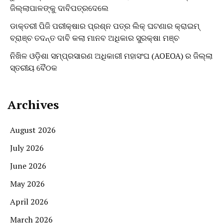
ଜିଲ୍ଲାପାଳଙ୍କୁ ଦାବିପତ୍ରଦେଲେ
ଡାକ୍ତରୀ ପିଜି ପରୀକ୍ଷାର ପ୍ରଶ୍ନ ପତ୍ର ଲିକ୍ ଘଟଣାର କ୍ରାଇମ୍
ବ୍ରାଞ୍ଚ ତଦନ୍ତ ଦାବି କଲା ମାନବ ଅଧିକାର ସୁରକ୍ଷା ମଞ୍ଚ
ନିଖିଳ ଓଡ଼ିଶା ସମ୍ପ୍ରସାରଣ ଅଧିକାରୀ ମହାସଂଘ (AOEOA) ର ଜିଲ୍ଲା
ସ୍ତରୀୟ ବୈଠକ
Archives
August 2026
July 2026
June 2026
May 2026
April 2026
March 2026