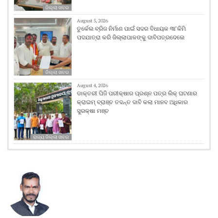
ଜିଲ୍ଲା ଖବର
August 5, 2026
ତୁର୍କେଲ ବ୍ରିଜ ନିର୍ମାଣ ପାଇଁ ସଦର ବିଧାୟକ ୩୮କିମି
ପଦଯାତ୍ରା କରି ଜିଲ୍ଲାପାଳଙ୍କୁ ଦାବିପତ୍ରଦେଲେ
ଜିଲ୍ଲା ଖବର
August 4, 2026
ଡାକ୍ତରୀ ପିଜି ପରୀକ୍ଷାର ପ୍ରଶ୍ନ ପତ୍ର ଲିକ୍ ଘଟଣାର
କ୍ରାଇମ୍ ବ୍ରାଞ୍ଚ ତଦନ୍ତ ଦାବି କଲା ମାନବ ଅଧିକାର
ସୁରକ୍ଷା ମଞ୍ଚ
ରାଜ୍ୟ ଜିଲ୍ଲା ଖବର