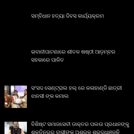
ସମ୍ବିଧାନ ହତ୍ୟା ଦିବସ କାର୍ଯ୍ୟକ୍ରମ
ଭବାନୀପାଟଣାରେ ଶୀତଳ ଷଷ୍ଠୀ ଆଡ଼ମ୍ବର
ସହକାରେ ପାଳିତ
ସଂସଦ ସେଣ୍ଟ୍ରାଲ ହଲ୍ ରେ କଳାହାଣ୍ଡି ଛାତ୍ରୀ
ଝାନସୀ ଙ୍କ କମାଲ
ବିଶିଷ୍ଟ ସମାଜସେବୀ ଡାକ୍ତର ପଲଉ ପ୍ରଧାନଙ୍କୁ
ଶକ୍ତିନଗର ବାସୀଙ୍କ ଅଶ୍ରୁଳ ଶ୍ରଦ୍ଧାଞ୍ଜଳି