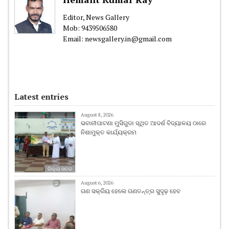
Editor, News Gallery
Mob: 9439506580
Email: newsgallery.in@gmail.com
Latest entries
August 8, 2026
ଭବାନୀପାଟଣା ମୁସିଗୁଡା ସ୍ଥିତ ଆଦର୍ଶ ବିଦ୍ୟାଳୟ ଠାରେ
ନିଶାମୁକ୍ତ କାର୍ଯ୍ୟକ୍ରମ
ଜିଲ୍ଲା ଖବର
August 6, 2026
ଗଣ ସକ୍ରିୟ ହେଲେ ଗଣତନ୍ତ୍ର ସୁଦୃଢ଼ ହେବ