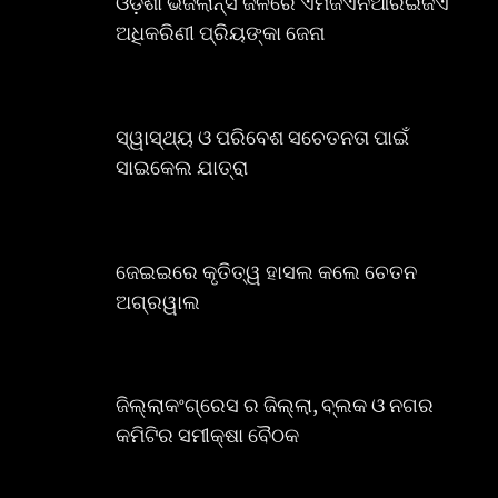
ଓଡ଼ିଶା ଭିଜିଲାନ୍ସ ଜଳରେ ଏମଜିଏନଆରଇଜିଏ
ଅଧିକରିଣୀ ପ୍ରିୟଙ୍କା ଜେନା
ସ୍ୱାସ୍ଥ୍ୟ ଓ ପରିବେଶ ସଚେତନତା ପାଇଁ
ସାଇକେଲ ଯାତ୍ରା
ଜେଇଇରେ କୃତିତ୍ୱ ହାସଲ କଲେ ଚେତନ
ଅଗ୍ରୱାଲ
ଜିଲ୍ଲାକଂଗ୍ରେସ ର ଜିଲ୍ଲା, ବ୍ଲକ ଓ ନଗର
କମିଟିର ସମୀକ୍ଷା ବୈଠକ