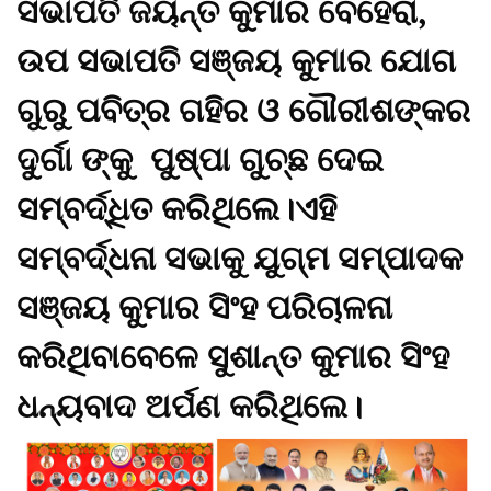
ସଭାପତି ଜୟନ୍ତ କୁମାର ବେହେରା,
ଉପ ସଭାପତି ସଞ୍ଜୟ କୁମାର ଯୋଗ
ଗୁରୁ ପବିତ୍ର ଗହିର ଓ ଗୌରୀଶଙ୍କର
ଦୁର୍ଗା ଙ୍କୁ ପୁଷ୍ପା ଗୁଚ୍ଛ ଦେଇ
ସମ୍ବର୍ଦ୍ଧିତ କରିଥିଲେ।ଏହି
ସମ୍ବର୍ଦ୍ଧନା ସଭାକୁ ଯୁଗ୍ମ ସମ୍ପାଦକ
ସଞ୍ଜୟ କୁମାର ସିଂହ ପରିଚାଳନା
କରିଥିବାବେଳେ ସୁଶାନ୍ତ କୁମାର ସିଂହ
ଧନ୍ୟବାଦ ଅର୍ପଣ କରିଥିଲେ।