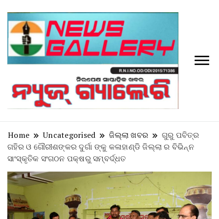
Tv
News
Galler
Home
Uncategorised
ଜିଲ୍ଲା ଖବର
ଗୁରୁ ପବିତ୍ର
ଗହିର ଓ ଗୌରୀଶଙ୍କର ଦୁର୍ଗା ଙ୍କୁ କଳାହାଣ୍ଡି ଜିଲ୍ଲା ର ବିଭିନ୍ନ
ସାଂସ୍କୃତିକ ସଂଗଠନ ପକ୍ଷରୁ ସମ୍ବର୍ଦ୍ଧତ