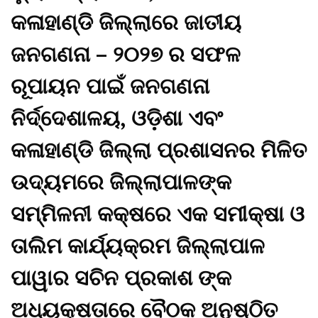
କଳାହାଣ୍ଡି ଜିଲ୍ଲାରେ ଜାତୀୟ
ଜନଗଣନା – ୨୦୨୭ ର ସଫଳ
ରୂପାୟନ ପାଇଁ ଜନଗଣନା
ନିର୍ଦ୍ଦେଶାଳୟ, ଓଡ଼ିଶା ଏବଂ
କଳାହାଣ୍ଡି ଜିଲ୍ଲା ପ୍ରଶାସନର ମିଳିତ
ଉଦ୍ୟମରେ ଜିଲ୍ଲାପାଳଙ୍କ
ସମ୍ମିଳନୀ କକ୍ଷରେ ଏକ ସମୀକ୍ଷା ଓ
ତାଲିମ କାର୍ଯ୍ୟକ୍ରମ ଜିଲ୍ଲାପାଳ
ପାୱାର ସଚିନ ପ୍ରକାଶ ଙ୍କ
ଅଧ୍ୟକ୍ଷତାରେ ବୈଠକ ଅନୁଷ୍ଠିତ