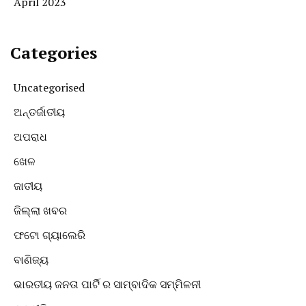
April 2023
Categories
Uncategorised
ଅନ୍ତର୍ଜାତୀୟ
ଅପରାଧ
ଖେଳ
ଜାତୀୟ
ଜିଲ୍ଲା ଖବର
ଫଟୋ ଗ୍ୟାଲେରି
ବାଣିଜ୍ୟ
ଭାରତୀୟ ଜନତା ପାର୍ଟି ର ସାମ୍ବାଦିକ ସମ୍ମିଳନୀ