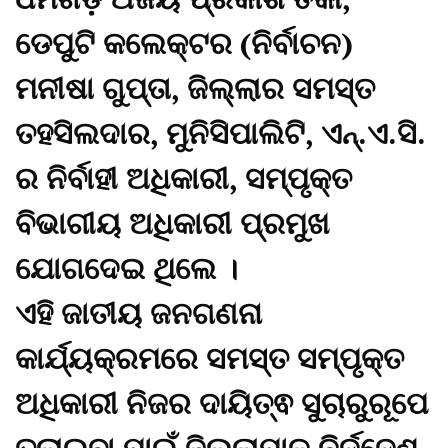
ଡେପୁଟି କଲେକ୍ଟର (ନିର୍ବାଚନ)
ମନୀଷା ଗୁପ୍ତା, ଜିଲ୍ଲାର ସମସ୍ତ
ତହସିଲଦାର, ମୁନିସିପାଲିଟି, ଏନ୍.ଏ.ସି.
ର ନିର୍ବାହୀ ଅଧିକାରୀ, ସମ୍ପୃକ୍ତ
ବିଭାଗୀୟ ଅଧିକାରୀ ପ୍ରମୁଖ
ଯୋଗଦେଇ ଥିଲେ ।
ଏହି ଜାତୀୟ ଜନଗଣନା
କାର୍ଯ୍ୟକ୍ରମରେ ସମସ୍ତ ସମ୍ପୃକ୍ତ
ଅଧିକାରୀ ନିଜର ଦାୟିତ୍ଵ ସୁଚାରୁରୂପେ