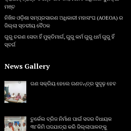
ମଞ୍ଚ
ନିଖିଳ ଓଡ଼ିଶା ସମ୍ପ୍ରସାରଣ ଅଧିକାରୀ ମହାସଂଘ (AOEOA) ର
ଜିଲ୍ଲା ସ୍ତରୀୟ ବୈଠକ
ଗୁରୁ ଚରଣ ସେବା ହିଁ ମୁକ୍ତିମାର୍ଗ, ଗୁରୁ କର୍ମ ଗୁରୁ ଧର୍ମ ଗୁରୁ ହିଁ
ସ୍ବର୍ଗ
News Gallery
ଗଣ ସକ୍ରିୟ ହେଲେ ଗଣତନ୍ତ୍ର ସୁଦୃଢ଼ ହେବ
ତୁର୍କେଲ ବ୍ରିଜ ନିର୍ମାଣ ପାଇଁ ସଦର ବିଧାୟକ
୩୮କିମି ପଦଯାତ୍ରା କରି ଜିଲ୍ଲାପାଳଙ୍କୁ