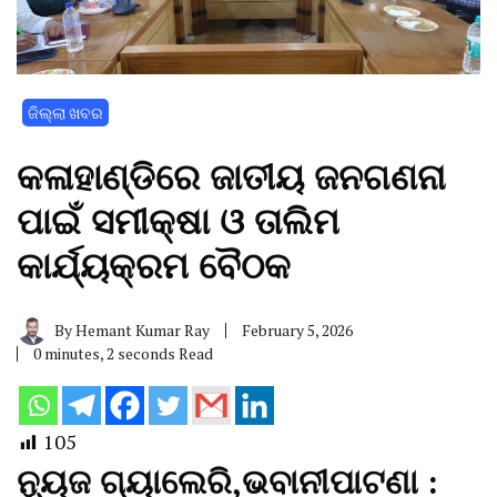
ଜିଲ୍ଲା ଖବର
କଳାହାଣ୍ଡିରେ ଜାତୀୟ ଜନଗଣନା
ପାଇଁ ସମୀକ୍ଷା ଓ ତାଲିମ
କାର୍ଯ୍ୟକ୍ରମ ବୈଠକ
By
Hemant Kumar Ray
February 5, 2026
0 minutes, 2 seconds Read
105
ନ୍ୟୁଜ ଗ୍ୟାଲେରି,ଭବାନୀପାଟଣା :