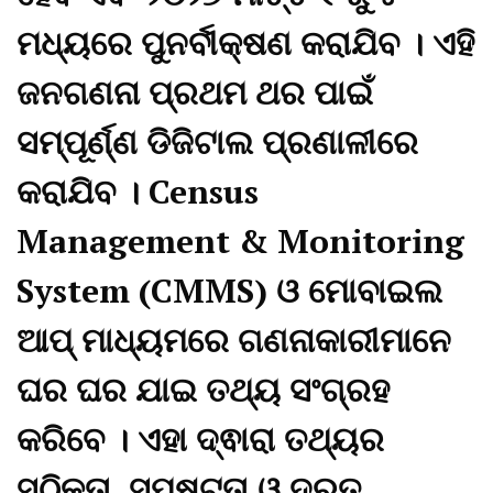
ମଧ୍ୟରେ ପୁନର୍ବୀକ୍ଷଣ କରାଯିବ । ଏହି
ଜନଗଣନା ପ୍ରଥମ ଥର ପାଇଁ
ସମ୍ପୂର୍ଣ୍ଣ ଡିଜିଟାଲ ପ୍ରଣାଳୀରେ
କରାଯିବ । Census
Management & Monitoring
System (CMMS) ଓ ମୋବାଇଲ
ଆପ୍ ମାଧ୍ୟମରେ ଗଣନାକାରୀମାନେ
ଘର ଘର ଯାଇ ତଥ୍ୟ ସଂଗ୍ରହ
କରିବେ । ଏହା ଦ୍ଵାରା ତଥ୍ୟର
ସଠିକତା, ସ୍ପଷ୍ଟତା ଓ ଦ୍ରୁତ