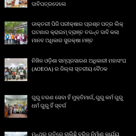
ଦାବିପତ୍ରଦେଲେ
ଡାକ୍ତରୀ ପିଜି ପରୀକ୍ଷାର ପ୍ରଶ୍ନ ପତ୍ର ଲିକ୍
ଘଟଣାର କ୍ରାଇମ୍ ବ୍ରାଞ୍ଚ ତଦନ୍ତ ଦାବି କଲା
ମାନବ ଅଧିକାର ସୁରକ୍ଷା ମଞ୍ଚ
ନିଖିଳ ଓଡ଼ିଶା ସମ୍ପ୍ରସାରଣ ଅଧିକାରୀ ମହାସଂଘ
(AOEOA) ର ଜିଲ୍ଲା ସ୍ତରୀୟ ବୈଠକ
ଗୁରୁ ଚରଣ ସେବା ହିଁ ମୁକ୍ତିମାର୍ଗ, ଗୁରୁ କର୍ମ ଗୁରୁ
ଧର୍ମ ଗୁରୁ ହିଁ ସ୍ବର୍ଗ
ମନ୍ଥର ଗତିରେ ଚାଲିଛି ବ୍ରିଜ୍ ନିର୍ମାଣ କାର୍ଯ୍ୟ