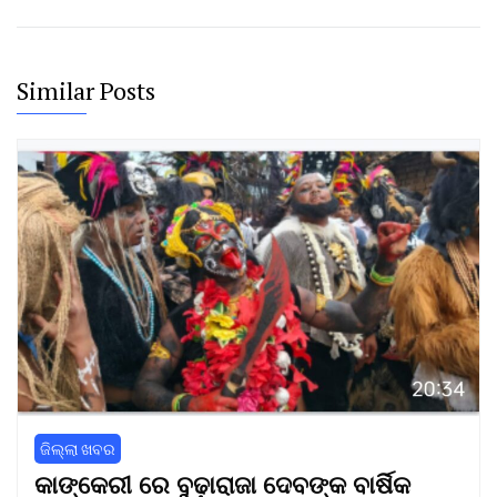
Similar Posts
ଜିଲ୍ଲା ଖବର
କାଙ୍କେରୀ ରେ ବୁଢ଼ାରାଜା ଦେବଙ୍କ ବାର୍ଷିକ