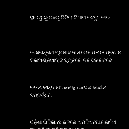
ହାଇୱାକୁ ପଛରୁ ପିଟିଲା ବି ଏମ ଡବ୍ଲୁ କାର
ଡ. ଜଗନ୍ନାଥ ପ୍ରସାଦ ଦାସ ଓ ଡ. ପଲଉ ପ୍ରଧାନ
କଳାହାଣ୍ଡିଆଙ୍କ ସ୍ମୃତିରେ ଚିରଦିନ ରହିବେ
ରଜନୀ କାନ୍ତ ନାଏକଙ୍କୁ ଅବସର କାଳୀନ
ସମ୍ବର୍ଦ୍ଧନା
ଓଡ଼ିଶା ଭିଜିଲାନ୍ସ ଜଳରେ ଏମଜିଏନଆରଇଜିଏ