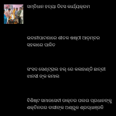
ସମ୍ବିଧାନ ହତ୍ୟା ଦିବସ କାର୍ଯ୍ୟକ୍ରମ
ଭବାନୀପାଟଣାରେ ଶୀତଳ ଷଷ୍ଠୀ ଆଡ଼ମ୍ବର
ସହକାରେ ପାଳିତ
ସଂସଦ ସେଣ୍ଟ୍ରାଲ ହଲ୍ ରେ କଳାହାଣ୍ଡି ଛାତ୍ରୀ
ଝାନସୀ ଙ୍କ କମାଲ
ବିଶିଷ୍ଟ ସମାଜସେବୀ ଡାକ୍ତର ପଲଉ ପ୍ରଧାନଙ୍କୁ
ଶକ୍ତିନଗର ବାସୀଙ୍କ ଅଶ୍ରୁଳ ଶ୍ରଦ୍ଧାଞ୍ଜଳି