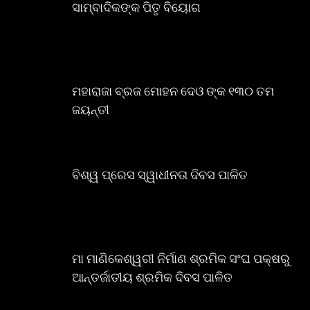
ସାମ୍ବାଦିକଙ୍କ ପିତୃ ବିୟୋଗ
ମହାରାଜା ବ୍ରଜ ମୋହନ ଦେଓ ଙ୍କ ୧୩୦ ତମ
ଜୟନ୍ତୀ
ବିଶ୍ୱ ପ୍ରେସ ସ୍ୱାଧୀନତା ଦିବସ ପାଳିତ
ମା ମାଣିକେଶ୍ୱରୀ ନିର୍ମାଣ ଶ୍ରମିକ ସଂଘ ପକ୍ଷରୁ
ଆନ୍ତର୍ଜାତୀୟ ଶ୍ରମିକ ଦିବସ ପାଳିତ