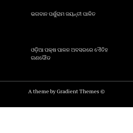
ଭଗବାନ ପର୍ଶୁରାମ ଜୟନ୍ତୀ ପାଳିତ
ଓଡ଼ିଆ ପକ୍ଷ ପାଳନ ଅବସରରେ ଏୈତିହ
ଗଣଦୌଡ
A theme by Gradient Themes ©