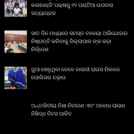
କଳାହାଣ୍ଡି’ ପକ୍ଷରୁ ୧୨ ଘଣ୍ଟିଆ ଉପବାସ
ସତ୍ୟାଗ୍ରହ
ସାତ ଦିନ ମଧ୍ୟରେ ସମସ୍ତ ବକେୟା ଅଭିଯୋଗର
ନିଷ୍ପତ୍ତି କରିବାକୁ ଜିଲ୍ଲାପାଳ ଙ୍କ କଡ଼ା
ନିର୍ଦ୍ଦେଶ
ଜୁଆ ଖେଳୁଥିବା ବେଳେ ବାଲାଜୀ ରାଇସ ମିଲରେ
ପୋଲିସର ଚଢ଼ାଉ
ଅନ୍ତର୍ଜାତୀୟ ନିଶା ନିବାରଣ ଏବଂ ଅବୋଧ ଚାଲାଣ
ନିଷିଦ୍ଧ ଦିବସ ପାଳିତ