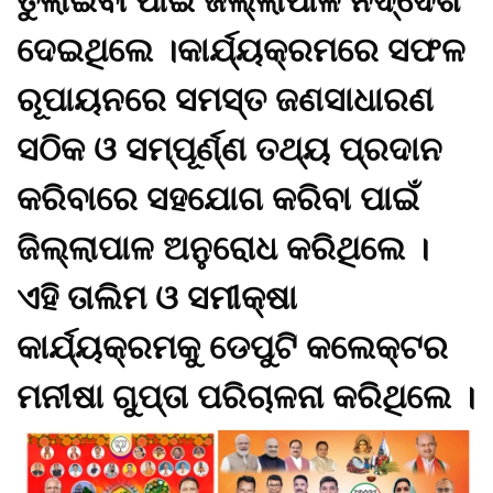
ତୁଲାଇବା ପାଇଁ ଜିଲ୍ଲାପାଳ ନିର୍ଦ୍ଦେଶ
ଦେଇଥିଲେ ।କାର୍ଯ୍ୟକ୍ରମରେ ସଫଳ
ରୂପାୟନରେ ସମସ୍ତ ଜଣସାଧାରଣ
ସଠିକ ଓ ସମ୍ପୂର୍ଣ୍ଣ ତଥ୍ୟ ପ୍ରଦାନ
କରିବାରେ ସହଯୋଗ କରିବା ପାଇଁ
ଜିଲ୍ଲାପାଳ ଅନୁରୋଧ କରିଥିଲେ ।
ଏହି ତାଲିମ ଓ ସମୀକ୍ଷା
କାର୍ଯ୍ୟକ୍ରମକୁ ଡେପୁଟି କଲେକ୍ଟର
ମନୀଷା ଗୁପ୍ତା ପରିଚାଳନା କରିଥିଲେ ।