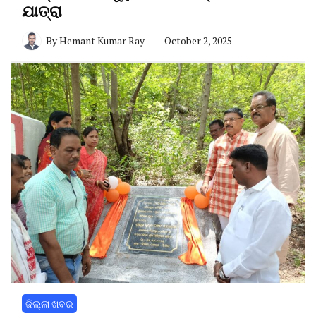
ଯାତ୍ରା
By
Hemant Kumar Ray
October 2, 2025
ଜିଲ୍ଲା ଖବର