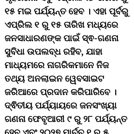
୧୫ ମଇ ପର୍ଯ୍ୟନ୍ତ ହେବ । ଏହା ପୂର୍ବରୁ
ଏପ୍ରିଲ ୧ ରୁ ୧୫ ତାରିଖ ମଧ୍ୟରେ
ଜନସାଧାରଣଙ୍କ ପାଇଁ ସ୍ଵ-ଗଣନା
ସୁବିଧା ଉପଲବ୍ଧ ରହିବ, ଯାହା
ମାଧ୍ୟମରେ ନାଗରିକମାନେ ନିଜ
ତଥ୍ୟ ଅନଲାଇନ ୱେବସାଇଟ
ଜରିଆରେ ପ୍ରଦାନ କରିପାରିବେ ।
ଦ୍ଵିତୀୟ ପର୍ଯ୍ୟାୟରେ ଜନସଂଖ୍ୟା
ଗଣନା ଫେବୃଆରୀ ୯ ରୁ ୨୮ ପର୍ଯ୍ୟନ୍ତ
ହେବ ଏବଂ ୨୦୨୭ ମାର୍ଚ୍ଚ ୧ ରୁ ୫