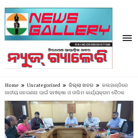
Tv
News
Galler
Home
Uncategorised
ଜିଲ୍ଲା ଖବର
କଳାହାଣ୍ଡିରେ
ଜାତୀୟ ଜନଗଣନା ପାଇଁ ସମୀକ୍ଷା ଓ ତାଲିମ କାର୍ଯ୍ୟକ୍ରମ ବୈଠକ