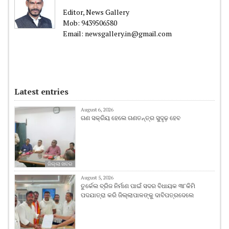
Editor, News Gallery
Mob: 9439506580
Email: newsgallery.in@gmail.com
Latest entries
August 6, 2026
ଗଣ ସକ୍ରିୟ ହେଲେ ଗଣତନ୍ତ୍ର ସୁଦୃଢ଼ ହେବ
ଜିଲ୍ଲା ଖବର
August 5, 2026
ତୁର୍କେଲ ବ୍ରିଜ ନିର୍ମାଣ ପାଇଁ ସଦର ବିଧାୟକ ୩୮କିମି
ପଦଯାତ୍ରା କରି ଜିଲ୍ଲାପାଳଙ୍କୁ ଦାବିପତ୍ରଦେଲେ