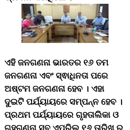
ଏହି ଜନଗଣନା ଭାରତର ୧୬ ତମ
ଜନଗଣନା ଏବଂ ସ୍ଵାଧିନତା ପରେ
ଅଷ୍ଟମ ଜନଗଣନା ହେବ । ଏହା
ଦୁଇଟି ପର୍ଯ୍ୟାୟରେ ସମ୍ପନ୍ନ ହେବ ।
ପ୍ରଥମ ପର୍ଯ୍ୟାୟରେ ଗୃହତାଲିକା ଓ
ଗୃହଗଣନା ସବୁ ଏପ୍ରିଲ ୧୬ ତାରିଖ ରୁ