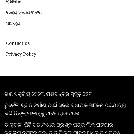
ରାଜନୀତି
ରାଜ୍ୟ ଜିଲ୍ଲା ଖବର
ସାହିତ୍ୟ
Contact us
Privacy Policy
ଗଣ ସକ୍ରିୟ ହେଲେ ଗଣତନ୍ତ୍ର ସୁଦୃଢ଼ ହେବ
ତୁର୍କେଲ ବ୍ରିଜ ନିର୍ମାଣ ପାଇଁ ସଦର ବିଧାୟକ ୩୮କିମି ପଦଯାତ୍ରା
କରି ଜିଲ୍ଲାପାଳଙ୍କୁ ଦାବିପତ୍ରଦେଲେ
ଡାକ୍ତରୀ ପିଜି ପରୀକ୍ଷାର ପ୍ରଶ୍ନ ପତ୍ର ଲିକ୍ ଘଟଣାର
କ୍ରାଇମ୍ ବ୍ରାଞ୍ଚ ତଦନ୍ତ ଦାବି କଲା ମାନବ ଅଧିକାର ସୁରକ୍ଷା