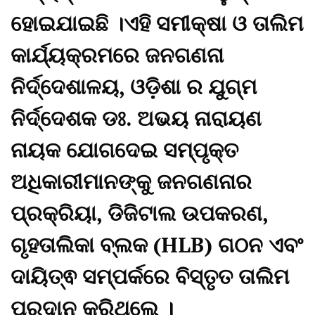
ହୋଇଯାଇଛି ।ଏହି ସମୀକ୍ଷା ଓ ତାଲିମ
କାର୍ଯ୍ୟକ୍ରମରେ ଜନଗଣନା
ନିର୍ଦ୍ଦେଶାଳୟ, ଓଡ଼ିଶା ର ଯୁଗ୍ମ
ନିର୍ଦ୍ଦେଶକ ଡଃ. ଅଭୟ ନାରାୟଣ
ନାୟକ ଯୋଗଦେଇ ସମ୍ପୃକ୍ତ
ଅଧିକାରୀମାନଙ୍କୁ ଜନଗଣନାର
ପ୍ରକ୍ରିୟା, ଡିଜିଟାଲ ଉପକରଣ,
ଗୃହତାଲିକା ବ୍ଲକ (HLB) ଗଠନ ଏବଂ
ଦାୟିତ୍ଵ ସମ୍ପର୍କରେ ବିସ୍ତୃତ ତାଲିମ
ପ୍ରଦାନ କରିଥିଲେ ।