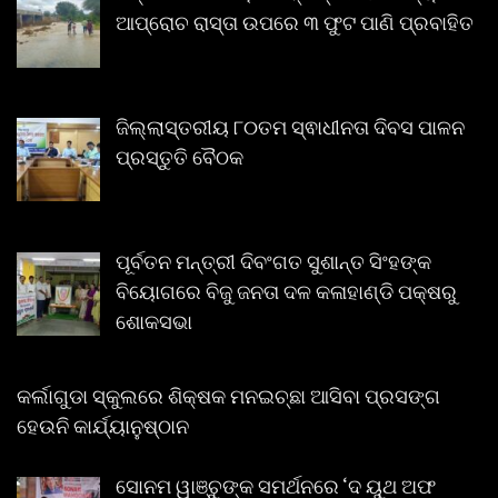
ଆପ୍ରୋଚ ରାସ୍ତା ଉପରେ ୩ ଫୁଟ ପାଣି ପ୍ରବାହିତ
ଜିଲ୍ଲାସ୍ତରୀୟ ୮୦ତମ ସ୍ଵାଧୀନତା ଦିବସ ପାଳନ
ପ୍ରସ୍ତୁତି ବୈଠକ
ପୂର୍ବତନ ମନ୍ତ୍ରୀ ଦିବଂଗତ ସୁଶାନ୍ତ ସିଂହଙ୍କ
ବିୟୋଗରେ ବିଜୁ ଜନତା ଦଳ କଳାହାଣ୍ଡି ପକ୍ଷରୁ
ଶୋକସଭା
କର୍ଲାଗୁଡା ସ୍କୁଲରେ ଶିକ୍ଷକ ମନଇଚ୍ଛା ଆସିବା ପ୍ରସଙ୍ଗ
ହେଉନି କାର୍ଯ୍ୟାନୁଷ୍ଠାନ
ସୋନମ ୱାଞ୍ଚୁଙ୍କ ସମର୍ଥନରେ ‘ଦ ୟୁଥ ଅଫ