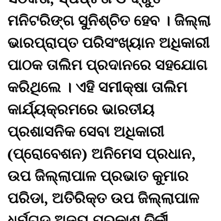
ମନିଟରିଙ୍ଗ ସୁନିଶ୍ଚିତ ହେବ । ଜିଲ୍ଲା
ଭାରପ୍ରାପ୍ତ ପରିସଂଖ୍ୟାନ ଅଧିକାରୀ
ପାଠକ ତାଲିମ ପ୍ରଦାନରେ ସହଯୋଗ
କରିଥିଲେ । ଏହି ସମୀକ୍ଷା ତାଲିମ
କାର୍ଯ୍ୟକ୍ରମରେ ଭାରତୀୟ
ପ୍ରଶାସନିକ ସେବା ଅଧିକାରୀ
(ପ୍ରୋବେଶନ) ଅନିମେସ ପ୍ରଧାନ,
ଉପ ଜିଲ୍ଲାପାଳ ପ୍ରଭାତ କୁମାର
ପରିଡା, ଅତିରିକ୍ତ ଉପ ଜିଲ୍ଲାପାଳ
ଧର୍ମଗଡ଼ ଅଜୟ ପ୍ରକାଶ ତିର୍କୀ,