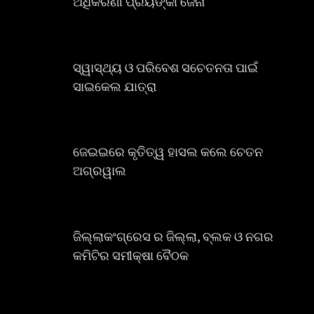
ଅଧିକରିଣୀ ପ୍ରିୟଙ୍କା ଜେନା
ସ୍ୱାସ୍ଥ୍ୟ ଓ ପରିବେଶ ସଚେତନତା ପାଇଁ
ସାଇକେଲ ଯାତ୍ରା
ଜେଇଇରେ କୃତିତ୍ୱ ହାସଲ କଲେ ଚେତନ
ଅଗ୍ରୱାଲ
ଜିଲ୍ଲାକଂଗ୍ରେସ ର ଜିଲ୍ଲା, ବ୍ଲକ ଓ ନଗର
କମିଟିର ସମୀକ୍ଷା ବୈଠକ