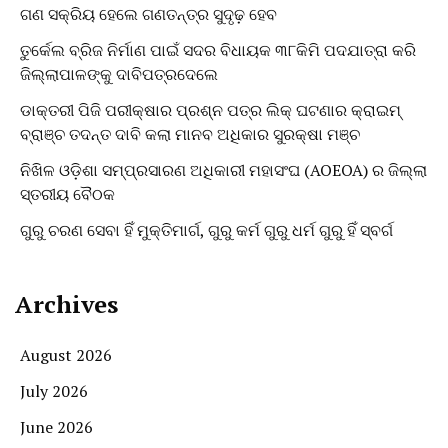
ଗଣ ସକ୍ରିୟ ହେଲେ ଗଣତନ୍ତ୍ର ସୁଦୃଢ଼ ହେବ
ତୁର୍କେଲ ବ୍ରିଜ ନିର୍ମାଣ ପାଇଁ ସଦର ବିଧାୟକ ୩୮କିମି ପଦଯାତ୍ରା କରି
ଜିଲ୍ଲାପାଳଙ୍କୁ ଦାବିପତ୍ରଦେଲେ
ଡାକ୍ତରୀ ପିଜି ପରୀକ୍ଷାର ପ୍ରଶ୍ନ ପତ୍ର ଲିକ୍ ଘଟଣାର କ୍ରାଇମ୍
ବ୍ରାଞ୍ଚ ତଦନ୍ତ ଦାବି କଲା ମାନବ ଅଧିକାର ସୁରକ୍ଷା ମଞ୍ଚ
ନିଖିଳ ଓଡ଼ିଶା ସମ୍ପ୍ରସାରଣ ଅଧିକାରୀ ମହାସଂଘ (AOEOA) ର ଜିଲ୍ଲା
ସ୍ତରୀୟ ବୈଠକ
ଗୁରୁ ଚରଣ ସେବା ହିଁ ମୁକ୍ତିମାର୍ଗ, ଗୁରୁ କର୍ମ ଗୁରୁ ଧର୍ମ ଗୁରୁ ହିଁ ସ୍ବର୍ଗ
Archives
August 2026
July 2026
June 2026