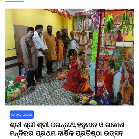
ଜିଲ୍ଲା ଖବର
ଶ୍ରୀ ଶ୍ରୀ ଶ୍ରୀ ଜଗନ୍ନାଥ,ହନୁମାନ ଓ ଗଣେଶ
ମନ୍ଦିରର ପ୍ରଥମ ବାର୍ଷିକ ପ୍ରତିଷ୍ଠା ଉତ୍ସବ