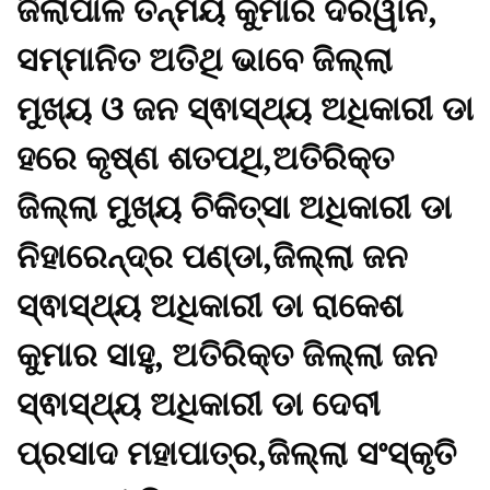
ଜିଲାପାଳ ତନ୍ମୟ କୁମାର ଦରୱାନ,
ସମ୍ମାନିତ ଅତିଥି ଭାବେ ଜିଲ୍ଲା
ମୁଖ୍ୟ ଓ ଜନ ସ୍ଵାସ୍ଥ୍ୟ ଅଧିକାରୀ ଡା
ହରେ କୃଷ୍ଣ ଶତପଥି,ଅତିରିକ୍ତ
ଜିଲ୍ଲା ମୁଖ୍ୟ ଚିକିତ୍ସା ଅଧିକାରୀ ଡା
ନିହାରେନ୍ଦ୍ର ପଣ୍ଡା,ଜିଲ୍ଲା ଜନ
ସ୍ଵାସ୍ଥ୍ୟ ଅଧିକାରୀ ଡା ରାକେଶ
କୁମାର ସାହୁ, ଅତିରିକ୍ତ ଜିଲ୍ଲା ଜନ
ସ୍ଵାସ୍ଥ୍ୟ ଅଧିକାରୀ ଡା ଦେବୀ
ପ୍ରସାଦ ମହାପାତ୍ର,ଜିଲ୍ଲା ସଂସ୍କୃତି