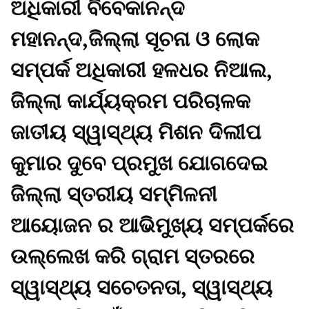
ଅଧିକାରୀ ବିବେକାନନ୍ଦ
ମହାନନ୍ଦ,ଜିଲ୍ଲା ସୂଚନା ଓ ଲୋକ
ସମ୍ପର୍କ ଅଧିକାରୀ ହଳଧର ନିଆଲ,
ଜିଲ୍ଲା କାର୍ଯ୍ୟକ୍ରମ ପରିଚାଳକ
ଜାତୀୟ ସ୍ୱାସ୍ଥ୍ୟ ମିଶନ ଦିଲୀପ
କୁମାର ଦୁବେ ପ୍ରମୁଖ ଯୋଗଦେଇ
ଜିଲ୍ଲା ସ୍ତରୀୟ ସମ୍ମିଳନୀ
ଆୟୋଜନ ର ଆଭିମୁଖ୍ୟ ସମ୍ପର୍କରେ
ଉଲ୍ଲେଖ କରି ଗ୍ରାମ ସ୍ତରରେ
ସ୍ୱାସ୍ଥ୍ୟ ସଚେତନତା, ସ୍ୱାସ୍ଥ୍ୟ