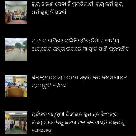
ଗୁରୁ ଚରଣ ସେବା ହିଁ ମୁକ୍ତିମାର୍ଗ, ଗୁରୁ କର୍ମ ଗୁରୁ
ଧର୍ମ ଗୁରୁ ହିଁ ସ୍ବର୍ଗ
ମନ୍ଥର ଗତିରେ ଚାଲିଛି ବ୍ରିଜ୍ ନିର୍ମାଣ କାର୍ଯ୍ୟ
ଆପ୍ରୋଚ ରାସ୍ତା ଉପରେ ୩ ଫୁଟ ପାଣି ପ୍ରବାହିତ
ଜିଲ୍ଲାସ୍ତରୀୟ ୮୦ତମ ସ୍ଵାଧୀନତା ଦିବସ ପାଳନ
ପ୍ରସ୍ତୁତି ବୈଠକ
ପୂର୍ବତନ ମନ୍ତ୍ରୀ ଦିବଂଗତ ସୁଶାନ୍ତ ସିଂହଙ୍କ
ବିୟୋଗରେ ବିଜୁ ଜନତା ଦଳ କଳାହାଣ୍ଡି ପକ୍ଷରୁ
ଶୋକସଭା