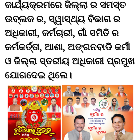
କାର୍ଯ୍ୟକ୍ରମରେ ଜିଲ୍ଲା ର ସମସ୍ତ
ଉବ୍ଲକ ର, ସ୍ୱାସ୍ଥ୍ୟ ବିଭାଗ ର
ଅଧିକାରୀ, କର୍ମଚାରୀ, ଗାଁ ସମିତି ର
କର୍ମକର୍ତ୍ତା, ଆଶା, ଅଙ୍ଗନବାଡି କର୍ମୀ
ଓ ଜିଲ୍ଲା ସ୍ତରୀୟ ଅଧିକାରୀ ପ୍ରମୁଖ
ଯୋଗଦେଇ ଥିଲେ।