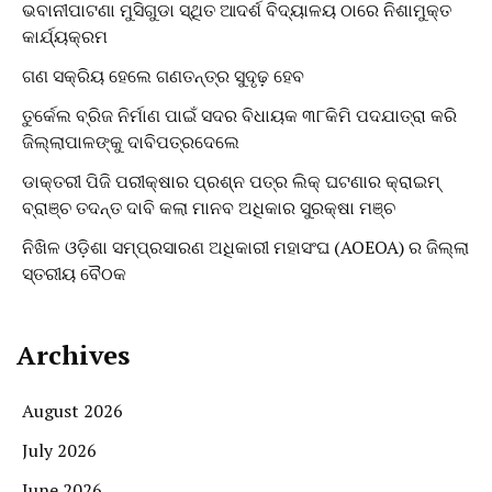
ଭବାନୀପାଟଣା ମୁସିଗୁଡା ସ୍ଥିତ ଆଦର୍ଶ ବିଦ୍ୟାଳୟ ଠାରେ ନିଶାମୁକ୍ତ
କାର୍ଯ୍ୟକ୍ରମ
ଗଣ ସକ୍ରିୟ ହେଲେ ଗଣତନ୍ତ୍ର ସୁଦୃଢ଼ ହେବ
ତୁର୍କେଲ ବ୍ରିଜ ନିର୍ମାଣ ପାଇଁ ସଦର ବିଧାୟକ ୩୮କିମି ପଦଯାତ୍ରା କରି
ଜିଲ୍ଲାପାଳଙ୍କୁ ଦାବିପତ୍ରଦେଲେ
ଡାକ୍ତରୀ ପିଜି ପରୀକ୍ଷାର ପ୍ରଶ୍ନ ପତ୍ର ଲିକ୍ ଘଟଣାର କ୍ରାଇମ୍
ବ୍ରାଞ୍ଚ ତଦନ୍ତ ଦାବି କଲା ମାନବ ଅଧିକାର ସୁରକ୍ଷା ମଞ୍ଚ
ନିଖିଳ ଓଡ଼ିଶା ସମ୍ପ୍ରସାରଣ ଅଧିକାରୀ ମହାସଂଘ (AOEOA) ର ଜିଲ୍ଲା
ସ୍ତରୀୟ ବୈଠକ
Archives
August 2026
July 2026
June 2026