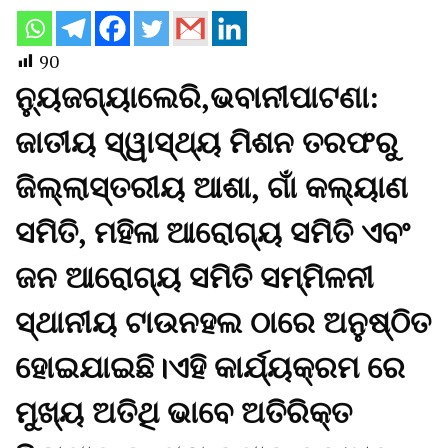
90
ନ୍ୟୁଜଗ୍ୟାଲେରି,ଭବାନୀପାଟଣା:
ଜାତୀୟ ସ୍ୱାସ୍ଥ୍ୟ ମିଶନ ତରଫରୁ
ଜିଲ୍ଲାସ୍ତରୀୟ ଆଶା, ଗାଁ କଲ୍ୟାଣ
ସମିତି, ମହିଳା ଆରୋଗ୍ୟ ସମିତି ଏବଂ
ଜନ ଆରୋଗ୍ୟ ସମିତି ସମ୍ମିଳନୀ
ସ୍ଥାନୀୟ ଟାଉନହଲ ଠାରେ ଅନୁଷ୍ଠିତ
ହୋଇଯାଇଛି।ଏହି କାର୍ଯ୍ୟକ୍ରମ ରେ
ମୁଖ୍ୟ ଅତିଥି ଭାବେ ଅତିରିକ୍ତ