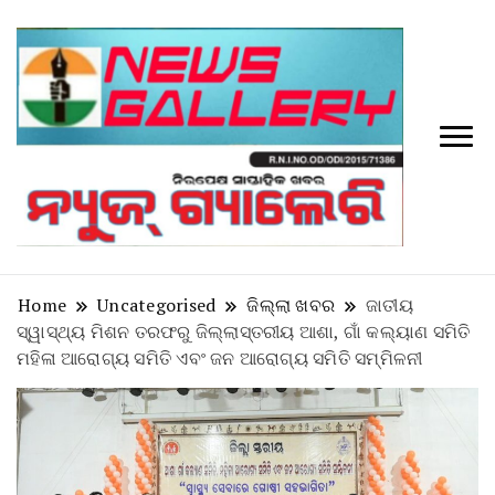
Tv
News
Galler
Home
Uncategorised
ଜିଲ୍ଲା ଖବର
ଜାତୀୟ
ସ୍ୱାସ୍ଥ୍ୟ ମିଶନ ତରଫରୁ ଜିଲ୍ଲାସ୍ତରୀୟ ଆଶା, ଗାଁ କଲ୍ୟାଣ ସମିତି
ମହିଳା ଆରୋଗ୍ୟ ସମିତି ଏବଂ ଜନ ଆରୋଗ୍ୟ ସମିତି ସମ୍ମିଳନୀ