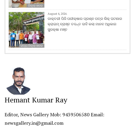
ଜିଲ୍ଲା ଖବର
August 4, 2026
ଡାକ୍ତରୀ ପିଜି ପରୀକ୍ଷାର ପ୍ରଶ୍ନ ପତ୍ର ଲିକ୍ ଘଟଣାର
କ୍ରାଇମ୍ ବ୍ରାଞ୍ଚ ତଦନ୍ତ ଦାବି କଲା ମାନବ ଅଧିକାର
ସୁରକ୍ଷା ମଞ୍ଚ
ରାଜ୍ୟ ଜିଲ୍ଲା ଖବର
Hemant Kumar Ray
Editor, News Gallery Mob: 9439506580 Email:
newsgallery.in@gmail.com