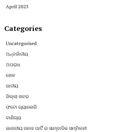
April 2023
Categories
Uncategorised
ଅନ୍ତର୍ଜାତୀୟ
ଅପରାଧ
ଖେଳ
ଜାତୀୟ
ଜିଲ୍ଲା ଖବର
ଫଟୋ ଗ୍ୟାଲେରି
ବାଣିଜ୍ୟ
ଭାରତୀୟ ଜନତା ପାର୍ଟି ର ସାମ୍ବାଦିକ ସମ୍ମିଳନୀ