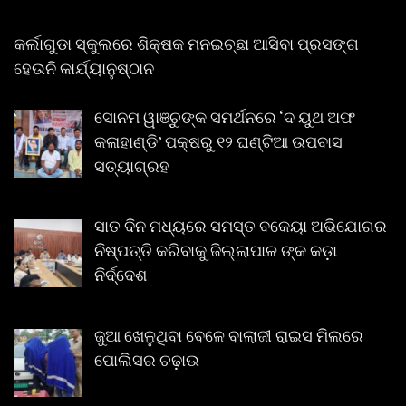
କର୍ଲାଗୁଡା ସ୍କୁଲରେ ଶିକ୍ଷକ ମନଇଚ୍ଛା ଆସିବା ପ୍ରସଙ୍ଗ
ହେଉନି କାର୍ଯ୍ୟାନୁଷ୍ଠାନ
ସୋନମ ୱାଞ୍ଚୁଙ୍କ ସମର୍ଥନରେ ‘ଦ ୟୁଥ ଅଫ
କଳାହାଣ୍ଡି’ ପକ୍ଷରୁ ୧୨ ଘଣ୍ଟିଆ ଉପବାସ
ସତ୍ୟାଗ୍ରହ
ସାତ ଦିନ ମଧ୍ୟରେ ସମସ୍ତ ବକେୟା ଅଭିଯୋଗର
ନିଷ୍ପତ୍ତି କରିବାକୁ ଜିଲ୍ଲାପାଳ ଙ୍କ କଡ଼ା
ନିର୍ଦ୍ଦେଶ
ଜୁଆ ଖେଳୁଥିବା ବେଳେ ବାଲାଜୀ ରାଇସ ମିଲରେ
ପୋଲିସର ଚଢ଼ାଉ