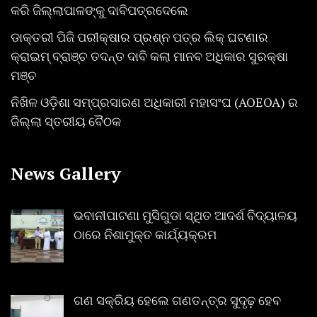
କରି ଜିଲ୍ଲାପାଳଙ୍କୁ ଦାବିପତ୍ରଦେଲେ
ଡାକ୍ତରୀ ପିଜି ପରୀକ୍ଷାର ପ୍ରଶ୍ନ ପତ୍ର ଲିକ୍ ଘଟଣାର
କ୍ରାଇମ୍ ବ୍ରାଞ୍ଚ ତଦନ୍ତ ଦାବି କଲା ମାନବ ଅଧିକାର ସୁରକ୍ଷା
ମଞ୍ଚ
ନିଖିଳ ଓଡ଼ିଶା ସମ୍ପ୍ରସାରଣ ଅଧିକାରୀ ମହାସଂଘ (AOEOA) ର
ଜିଲ୍ଲା ସ୍ତରୀୟ ବୈଠକ
News Gallery
ଭବାନୀପାଟଣା ମୁସିଗୁଡା ସ୍ଥିତ ଆଦର୍ଶ ବିଦ୍ୟାଳୟ
ଠାରେ ନିଶାମୁକ୍ତ କାର୍ଯ୍ୟକ୍ରମ
ଗଣ ସକ୍ରିୟ ହେଲେ ଗଣତନ୍ତ୍ର ସୁଦୃଢ଼ ହେବ