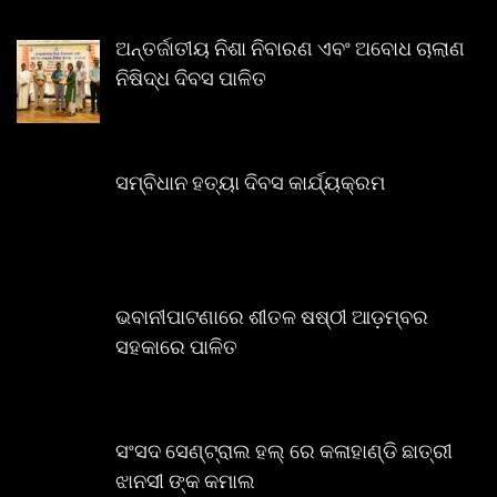
ଅନ୍ତର୍ଜାତୀୟ ନିଶା ନିବାରଣ ଏବଂ ଅବୋଧ ଚାଲାଣ
ନିଷିଦ୍ଧ ଦିବସ ପାଳିତ
ସମ୍ବିଧାନ ହତ୍ୟା ଦିବସ କାର୍ଯ୍ୟକ୍ରମ
ଭବାନୀପାଟଣାରେ ଶୀତଳ ଷଷ୍ଠୀ ଆଡ଼ମ୍ବର
ସହକାରେ ପାଳିତ
ସଂସଦ ସେଣ୍ଟ୍ରାଲ ହଲ୍ ରେ କଳାହାଣ୍ଡି ଛାତ୍ରୀ
ଝାନସୀ ଙ୍କ କମାଲ