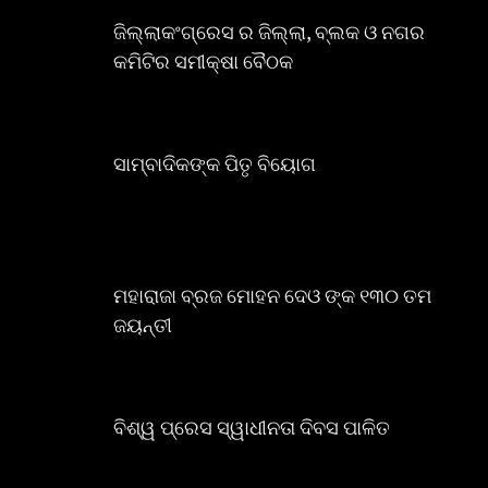
ଜିଲ୍ଲାକଂଗ୍ରେସ ର ଜିଲ୍ଲା, ବ୍ଲକ ଓ ନଗର
କମିଟିର ସମୀକ୍ଷା ବୈଠକ
ସାମ୍ବାଦିକଙ୍କ ପିତୃ ବିୟୋଗ
ମହାରାଜା ବ୍ରଜ ମୋହନ ଦେଓ ଙ୍କ ୧୩୦ ତମ
ଜୟନ୍ତୀ
ବିଶ୍ୱ ପ୍ରେସ ସ୍ୱାଧୀନତା ଦିବସ ପାଳିତ