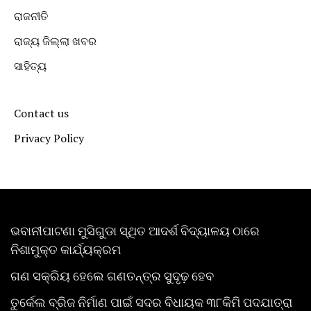
ରାଜନୀତି
ରାଜ୍ୟ ଜିଲ୍ଲା ଖବର
ସାହିତ୍ୟ
Contact us
Privacy Policy
ଭବାନୀପାଟଣା ମୁସିଗୁଡା ସ୍ଥିତ ଆଦର୍ଶ ବିଦ୍ୟାଳୟ ଠାରେ
ନିଶାମୁକ୍ତ କାର୍ଯ୍ୟକ୍ରମ
ଗଣ ସକ୍ରିୟ ହେଲେ ଗଣତନ୍ତ୍ର ସୁଦୃଢ଼ ହେବ
ତୁର୍କେଲ ବ୍ରିଜ ନିର୍ମାଣ ପାଇଁ ସଦର ବିଧାୟକ ୩୮କିମି ପଦଯାତ୍ରା