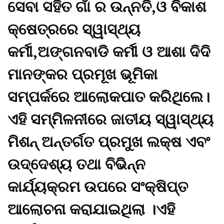
ସେବା ସହିତ ଗାଁ ର ଉନ୍ନତି,ଓ ବିକାଶ
କ୍ଷେତ୍ରରେ ସ୍ୱାସ୍ଥ୍ୟ
କର୍ମୀ,ଅଙ୍ଗନବାଡି କର୍ମୀ ଓ ଆଶା ଦିଦି
ମାନଙ୍କର ପ୍ରମୂଖ ଭୂମିକା
ସମ୍ପର୍କରେ ଆଲୋକପାତ କରିଥିଲେ।
ଏହି ସମ୍ମିଳନୀରେ ଜାତୀୟ ସ୍ୱାସ୍ଥ୍ୟ
ମିଶନ୍ ଅନ୍ତର୍ଗତ ପ୍ରମୁଖ ଲକ୍ଷ ଏବଂ
ଉଦ୍ଦେଶ୍ୟ ତଥା ବିଭିନ୍ନ
କାର୍ଯ୍ୟକ୍ରମ ଉପରେ ସଂକ୍ଷିପ୍ତ
ଆଲୋଚନା କରାଯାଇଥିଲା ।ଏହି