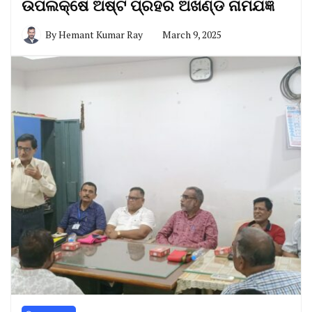
ଉପଲକ୍ଷେ ଅଷ୍ଟ ପ୍ରହର ଅଖଣ୍ଡ ନାମଯଜ୍ଞ
By
Hemant Kumar Ray
March 9, 2025