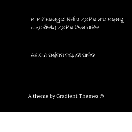
ମା ମାଣିକେଶ୍ୱରୀ ନିର୍ମାଣ ଶ୍ରମିକ ସଂଘ ପକ୍ଷରୁ
ଆନ୍ତର୍ଜାତୀୟ ଶ୍ରମିକ ଦିବସ ପାଳିତ
ଭଗବାନ ପର୍ଶୁରାମ ଜୟନ୍ତୀ ପାଳିତ
A theme by Gradient Themes ©