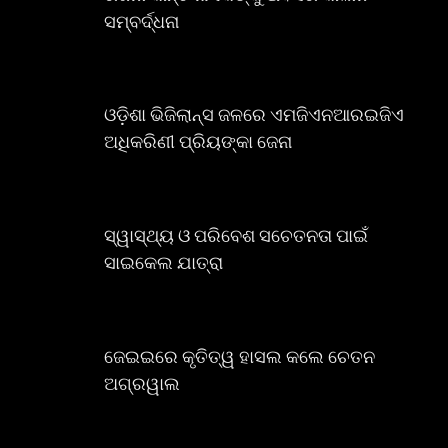
ସମ୍ବର୍ଦ୍ଧନା
ଓଡ଼ିଶା ଭିଜିଲାନ୍ସ ଜଳରେ ଏମଜିଏନଆରଇଜିଏ
ଅଧିକରିଣୀ ପ୍ରିୟଙ୍କା ଜେନା
ସ୍ୱାସ୍ଥ୍ୟ ଓ ପରିବେଶ ସଚେତନତା ପାଇଁ
ସାଇକେଲ ଯାତ୍ରା
ଜେଇଇରେ କୃତିତ୍ୱ ହାସଲ କଲେ ଚେତନ
ଅଗ୍ରୱାଲ