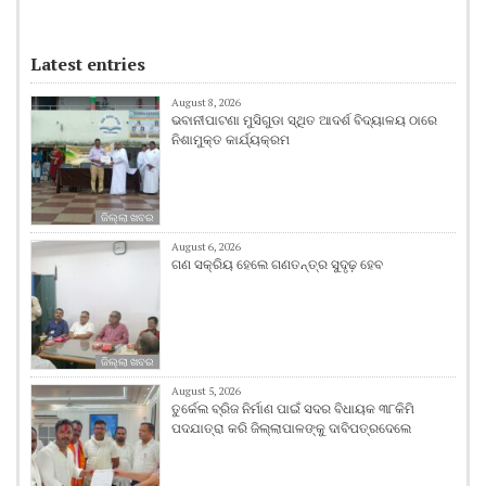
Latest entries
August 8, 2026
ଭବାନୀପାଟଣା ମୁସିଗୁଡା ସ୍ଥିତ ଆଦର୍ଶ ବିଦ୍ୟାଳୟ ଠାରେ
ନିଶାମୁକ୍ତ କାର୍ଯ୍ୟକ୍ରମ
ଜିଲ୍ଲା ଖବର
August 6, 2026
ଗଣ ସକ୍ରିୟ ହେଲେ ଗଣତନ୍ତ୍ର ସୁଦୃଢ଼ ହେବ
ଜିଲ୍ଲା ଖବର
August 5, 2026
ତୁର୍କେଲ ବ୍ରିଜ ନିର୍ମାଣ ପାଇଁ ସଦର ବିଧାୟକ ୩୮କିମି
ପଦଯାତ୍ରା କରି ଜିଲ୍ଲାପାଳଙ୍କୁ ଦାବିପତ୍ରଦେଲେ