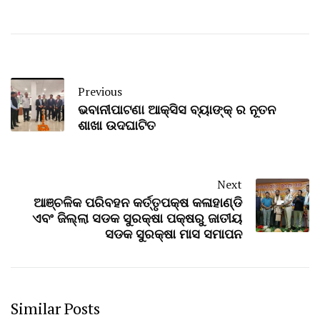
Previous
ଭବାନୀପାଟଣା ଆକ୍ସିସ ବ୍ୟାଙ୍କ୍ ର ନୂତନ
ଶାଖା ଉଦଘାଟିତ
Next
ଆଞ୍ଚଳିକ ପରିବହନ କର୍ତ୍ତୃପକ୍ଷ କଳାହାଣ୍ଡି
ଏବଂ ଜିଲ୍ଲା ସଡକ ସୁରକ୍ଷା ପକ୍ଷରୁ ଜାତୀୟ
ସଡକ ସୁରକ୍ଷା ମାସ ସମାପନ
Similar Posts