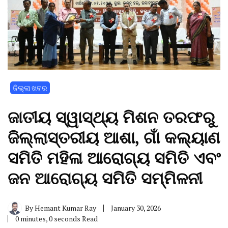
ଜିଲ୍ଲା ଖବର
ଜାତୀୟ ସ୍ୱାସ୍ଥ୍ୟ ମିଶନ ତରଫରୁ
ଜିଲ୍ଲାସ୍ତରୀୟ ଆଶା, ଗାଁ କଲ୍ୟାଣ
ସମିତି ମହିଳା ଆରୋଗ୍ୟ ସମିତି ଏବଂ
ଜନ ଆରୋଗ୍ୟ ସମିତି ସମ୍ମିଳନୀ
By
Hemant Kumar Ray
January 30, 2026
0 minutes, 0 seconds Read