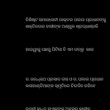
ବିଶିଷ୍ଟ ସମାଜସେବୀ ଡାକ୍ତର ପଲଉ ପ୍ରଧାନଙ୍କୁ
ଶକ୍ତିନଗର ବାସୀଙ୍କ ଅଶ୍ରୁଳ ଶ୍ରଦ୍ଧାଞ୍ଜଳି
ହାଇୱାକୁ ପଛରୁ ପିଟିଲା ବି ଏମ ଡବ୍ଲୁ କାର
ଡ. ଜଗନ୍ନାଥ ପ୍ରସାଦ ଦାସ ଓ ଡ. ପଲଉ ପ୍ରଧାନ
କଳାହାଣ୍ଡିଆଙ୍କ ସ୍ମୃତିରେ ଚିରଦିନ ରହିବେ
ରଜନୀ କାନ୍ତ ନାଏକଙ୍କୁ ଅବସର କାଳୀନ