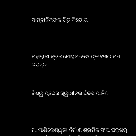
ସାମ୍ବାଦିକଙ୍କ ପିତୃ ବିୟୋଗ
ମହାରାଜା ବ୍ରଜ ମୋହନ ଦେଓ ଙ୍କ ୧୩୦ ତମ
ଜୟନ୍ତୀ
ବିଶ୍ୱ ପ୍ରେସ ସ୍ୱାଧୀନତା ଦିବସ ପାଳିତ
ମା ମାଣିକେଶ୍ୱରୀ ନିର୍ମାଣ ଶ୍ରମିକ ସଂଘ ପକ୍ଷରୁ