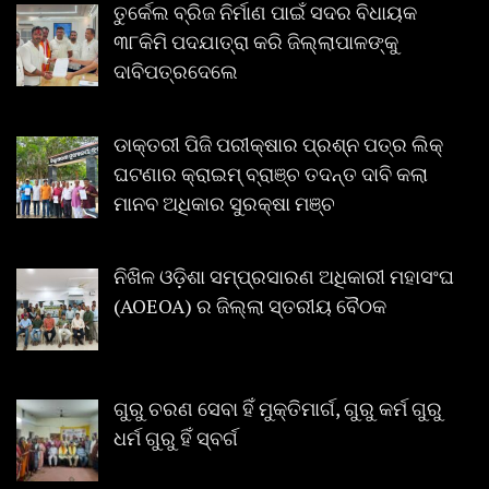
ତୁର୍କେଲ ବ୍ରିଜ ନିର୍ମାଣ ପାଇଁ ସଦର ବିଧାୟକ
୩୮କିମି ପଦଯାତ୍ରା କରି ଜିଲ୍ଲାପାଳଙ୍କୁ
ଦାବିପତ୍ରଦେଲେ
ଡାକ୍ତରୀ ପିଜି ପରୀକ୍ଷାର ପ୍ରଶ୍ନ ପତ୍ର ଲିକ୍
ଘଟଣାର କ୍ରାଇମ୍ ବ୍ରାଞ୍ଚ ତଦନ୍ତ ଦାବି କଲା
ମାନବ ଅଧିକାର ସୁରକ୍ଷା ମଞ୍ଚ
ନିଖିଳ ଓଡ଼ିଶା ସମ୍ପ୍ରସାରଣ ଅଧିକାରୀ ମହାସଂଘ
(AOEOA) ର ଜିଲ୍ଲା ସ୍ତରୀୟ ବୈଠକ
ଗୁରୁ ଚରଣ ସେବା ହିଁ ମୁକ୍ତିମାର୍ଗ, ଗୁରୁ କର୍ମ ଗୁରୁ
ଧର୍ମ ଗୁରୁ ହିଁ ସ୍ବର୍ଗ