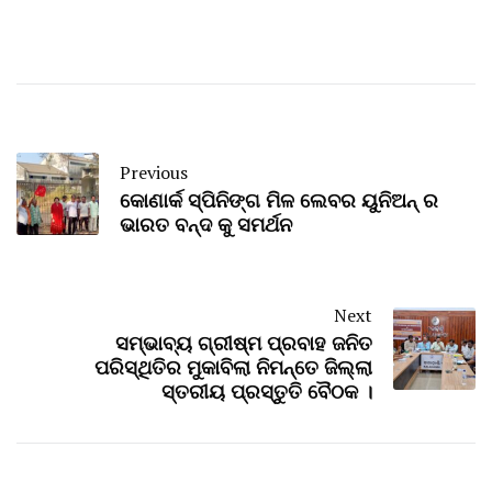
Previous
କୋଣାର୍କ ସ୍ପିନିଙ୍ଗ ମିଳ ଲେବର ୟୁନିଅନ୍ ର
ଭାରତ ବନ୍ଦ କୁ ସମର୍ଥନ
Next
ସମ୍ଭାବ୍ୟ ଗ୍ରୀଷ୍ମ ପ୍ରବାହ ଜନିତ
ପରିସ୍ଥିତିର ମୁକାବିଲା ନିମନ୍ତେ ଜିଲ୍ଲା
ସ୍ତରୀୟ ପ୍ରସ୍ତୁତି ବୈଠକ ।