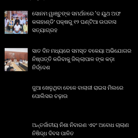
ସୋନମ ୱାଞ୍ଚୁଙ୍କ ସମର୍ଥନରେ ‘ଦ ୟୁଥ ଅଫ
କଳାହାଣ୍ଡି’ ପକ୍ଷରୁ ୧୨ ଘଣ୍ଟିଆ ଉପବାସ
ସତ୍ୟାଗ୍ରହ
ସାତ ଦିନ ମଧ୍ୟରେ ସମସ୍ତ ବକେୟା ଅଭିଯୋଗର
ନିଷ୍ପତ୍ତି କରିବାକୁ ଜିଲ୍ଲାପାଳ ଙ୍କ କଡ଼ା
ନିର୍ଦ୍ଦେଶ
ଜୁଆ ଖେଳୁଥିବା ବେଳେ ବାଲାଜୀ ରାଇସ ମିଲରେ
ପୋଲିସର ଚଢ଼ାଉ
ଅନ୍ତର୍ଜାତୀୟ ନିଶା ନିବାରଣ ଏବଂ ଅବୋଧ ଚାଲାଣ
ନିଷିଦ୍ଧ ଦିବସ ପାଳିତ