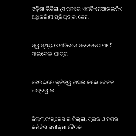
ଓଡ଼ିଶା ଭିଜିଲାନ୍ସ ଜଳରେ ଏମଜିଏନଆରଇଜିଏ
ଅଧିକରିଣୀ ପ୍ରିୟଙ୍କା ଜେନା
ସ୍ୱାସ୍ଥ୍ୟ ଓ ପରିବେଶ ସଚେତନତା ପାଇଁ
ସାଇକେଲ ଯାତ୍ରା
ଜେଇଇରେ କୃତିତ୍ୱ ହାସଲ କଲେ ଚେତନ
ଅଗ୍ରୱାଲ
ଜିଲ୍ଲାକଂଗ୍ରେସ ର ଜିଲ୍ଲା, ବ୍ଲକ ଓ ନଗର
କମିଟିର ସମୀକ୍ଷା ବୈଠକ