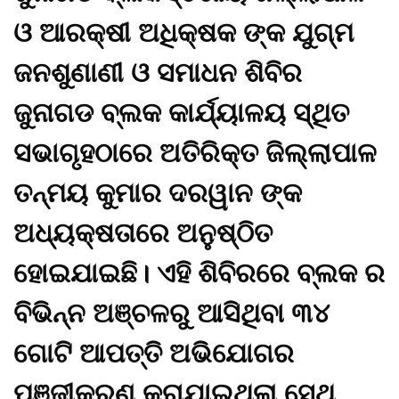
ଓ ଆରକ୍ଷୀ ଅଧିକ୍ଷକ ଙ୍କ ଯୁଗ୍ମ
ଜନଶୁଣାଣୀ ଓ ସମାଧନ ଶିବିର
ଜୁନାଗଡ ବ୍ଲକ କାର୍ଯ୍ୟାଳୟ ସ୍ଥିତ
ସଭାଗୃହଠାରେ ଅତିରିକ୍ତ ଜିଲ୍ଲାପାଳ
ତନ୍ମୟ କୁମାର ଦରୱାନ ଙ୍କ
ଅଧ୍ୟକ୍ଷତାରେ ଅନୁଷ୍ଠିତ
ହୋଇଯାଇଛି। ଏହି ଶିବିରରେ ବ୍ଲକ ର
ବିଭିନ୍ନ ଅଞ୍ଚଳରୁ ଆସିଥିବା ୩୪
ଗୋଟି ଆପତ୍ତି ଅଭିଯୋଗର
ପଞ୍ଜୀକରଣ କରାଯାଇଥିଲା ସେଥି