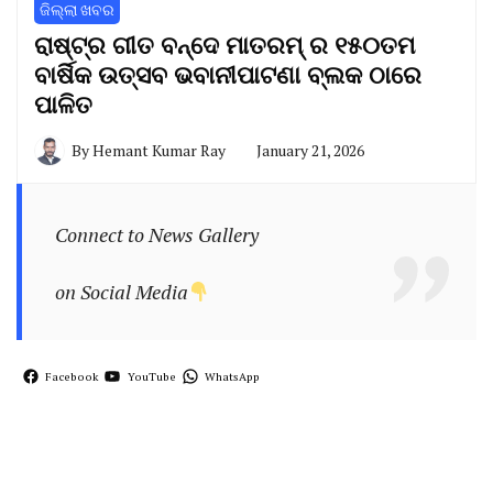
ଜିଲ୍ଲା ଖବର
ରାଷ୍ଟ୍ର ଗୀତ ବନ୍ଦେ ମାତରମ୍ ର ୧୫୦ତମ
ବାର୍ଷିକ ଉତ୍ସବ ଭବାନୀପାଟଣା ବ୍ଲକ ଠାରେ
ପାଳିତ
By
Hemant Kumar Ray
January 21, 2026
Connect to News Gallery
on Social Media
Facebook
YouTube
WhatsApp