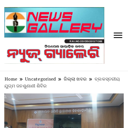
Tv
News
Galler
Home
Uncategorised
ଜିଲ୍ଲା ଖବର
ବ୍ଲକସ୍ତରୀୟ
ଯୁଗ୍ମ ଜନଶୁଣାଣୀ ଶିବିର