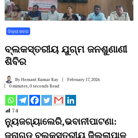
ଜିଲ୍ଲା ଖବର
ବ୍ଲକସ୍ତରୀୟ ଯୁଗ୍ମ ଜନଶୁଣାଣୀ
ଶିବିର
By
Hemant Kumar Ray
February 17, 2026
0 minutes, 0 seconds Read
74
ନ୍ୟୁଜଗ୍ୟାଲେରି,ଭବାନୀପାଟଣା:
ଜୁନାଗଡ ବ୍ଲକସ୍ତରୀୟ ଜିଲ୍ଲାପାଳ