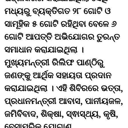
ମଧ୍ୟରୁ ବ୍ୟକ୍ତିଗତ ୨୮ ଗୋଟି ଓ
ସାମୂହିକ ୫ ଗୋଟି ରହିଥିବା ବେଳେ ୬
ଗୋଟି ଆପତ୍ତି ଅଭିଯୋଗର ତୁରନ୍ତ
ସମାଧାନ କରାଯାଇଥିଲା ।
ମୁଖ୍ୟମନ୍ତ୍ରୀ ରିଲିଫ ପାଣ୍ଠିରୁ
ଜଣଙ୍କୁ ଆର୍ଥିକ ସହାୟତା ପ୍ରଦାନ
କରାଯାଇଥିଲା । ଏହି ଶିବିରରେ ଭତ୍ତା,
ପ୍ରଧାନମନ୍ତ୍ରୀ ଆବାସ, ପାନୀୟଜଳ,
ଜମିବିବାଦ, ଶିକ୍ଷା, ସ୍ଵାସ୍ଥ୍ୟ, କୃଷି,
ବେସାମରିକ ଯୋଗାଣ,