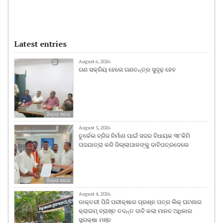
Latest entries
August 6, 2026
ଗଣ ସକ୍ରିୟ ହେଲେ ଗଣତନ୍ତ୍ର ସୁଦୃଢ଼ ହେବ
ଜିଲ୍ଲା ଖବର
August 5, 2026
ତୁର୍କେଲ ବ୍ରିଜ ନିର୍ମାଣ ପାଇଁ ସଦର ବିଧାୟକ ୩୮କିମି
ପଦଯାତ୍ରା କରି ଜିଲ୍ଲାପାଳଙ୍କୁ ଦାବିପତ୍ରଦେଲେ
ଜିଲ୍ଲା ଖବର
August 4, 2026
ଡାକ୍ତରୀ ପିଜି ପରୀକ୍ଷାର ପ୍ରଶ୍ନ ପତ୍ର ଲିକ୍ ଘଟଣାର
କ୍ରାଇମ୍ ବ୍ରାଞ୍ଚ ତଦନ୍ତ ଦାବି କଲା ମାନବ ଅଧିକାର
ସୁରକ୍ଷା ମଞ୍ଚ