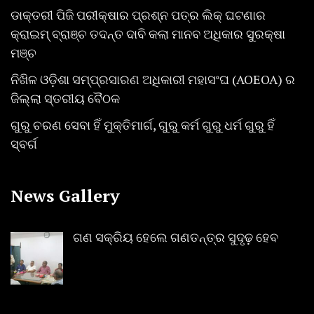
ଡାକ୍ତରୀ ପିଜି ପରୀକ୍ଷାର ପ୍ରଶ୍ନ ପତ୍ର ଲିକ୍ ଘଟଣାର
କ୍ରାଇମ୍ ବ୍ରାଞ୍ଚ ତଦନ୍ତ ଦାବି କଲା ମାନବ ଅଧିକାର ସୁରକ୍ଷା
ମଞ୍ଚ
ନିଖିଳ ଓଡ଼ିଶା ସମ୍ପ୍ରସାରଣ ଅଧିକାରୀ ମହାସଂଘ (AOEOA) ର
ଜିଲ୍ଲା ସ୍ତରୀୟ ବୈଠକ
ଗୁରୁ ଚରଣ ସେବା ହିଁ ମୁକ୍ତିମାର୍ଗ, ଗୁରୁ କର୍ମ ଗୁରୁ ଧର୍ମ ଗୁରୁ ହିଁ
ସ୍ବର୍ଗ
News Gallery
ଗଣ ସକ୍ରିୟ ହେଲେ ଗଣତନ୍ତ୍ର ସୁଦୃଢ଼ ହେବ