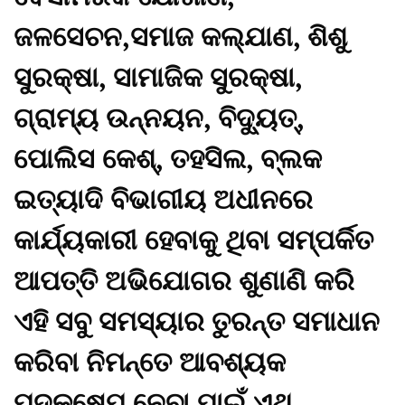
ଜଳସେଚନ,ସମାଜ କଲ୍ଯାଣ, ଶିଶୁ
ସୁରକ୍ଷା, ସାମାଜିକ ସୁରକ୍ଷା,
ଗ୍ରାମ୍ୟ ଉନ୍ନୟନ, ବିଦ୍ୟୁତ୍,
ପୋଲିସ କେଶ୍, ତହସିଲ, ବ୍ଲକ
ଇତ୍ୟାଦି ବିଭାଗୀୟ ଅଧୀନରେ
କାର୍ଯ୍ୟକାରୀ ହେବାକୁ ଥିବା ସମ୍ପର୍କିତ
ଆପତ୍ତି ଅଭିଯୋଗର ଶୁଣାଣି କରି
ଏହି ସବୁ ସମସ୍ୟାର ତୁରନ୍ତ ସମାଧାନ
କରିବା ନିମନ୍ତେ ଆବଶ୍ୟକ
ପଦକ୍ଷେପ ନେବା ପାଇଁ ଏଥି