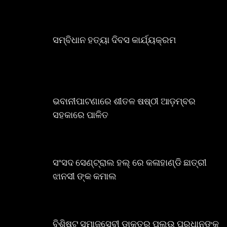
ସମ୍ବିଧାନ ହତ୍ୟା ଦିବସ କାର୍ଯ୍ୟକ୍ରମ
ଭବାନୀପାଟଣାରେ ଶୀତଳ ଷଷ୍ଠୀ ଆଡ଼ମ୍ବର
ସହକାରେ ପାଳିତ
ସଂସଦ ସେଣ୍ଟ୍ରାଲ ହଲ୍ ରେ କଳାହାଣ୍ଡି ଛାତ୍ରୀ
ଝାନସୀ ଙ୍କ କମାଲ
ବିଶିଷ୍ଟ ସମାଜସେବୀ ଡାକ୍ତର ପଲଉ ପ୍ରଧାନଙ୍କୁ