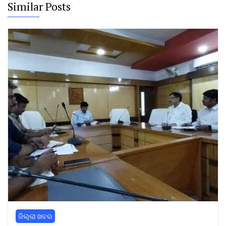
Similar Posts
ଜିଲ୍ଲା ଖବର