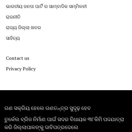
ଭାରତୀୟ ଜନତା ପାର୍ଟି ର ସାମ୍ବାଦିକ ସମ୍ମିଳନୀ
ରାଜନୀତି
ରାଜ୍ୟ ଜିଲ୍ଲା ଖବର
ସାହିତ୍ୟ
Contact us
Privacy Policy
ଗଣ ସକ୍ରିୟ ହେଲେ ଗଣତନ୍ତ୍ର ସୁଦୃଢ଼ ହେବ
ତୁର୍କେଲ ବ୍ରିଜ ନିର୍ମାଣ ପାଇଁ ସଦର ବିଧାୟକ ୩୮କିମି ପଦଯାତ୍ରା
କରି ଜିଲ୍ଲାପାଳଙ୍କୁ ଦାବିପତ୍ରଦେଲେ