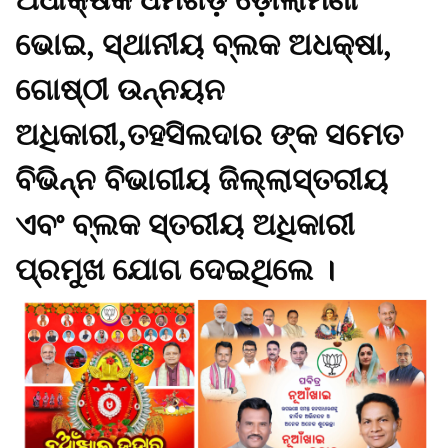
ଭୋଇ, ସ୍ଥାନୀୟ ବ୍ଲକ ଅଧକ୍ଷା,
ଗୋଷ୍ଠୀ ଉନ୍ନୟନ
ଅଧିକାରୀ,ତହସିଲଦାର ଙ୍କ ସମେତ
ବିଭିନ୍ନ ବିଭାଗୀୟ ଜିଲ୍ଲାସ୍ତରୀୟ
ଏବଂ ବ୍ଲକ ସ୍ତରୀୟ ଅଧିକାରୀ
ପ୍ରମୁଖ ଯୋଗ ଦେଇଥିଲେ ।