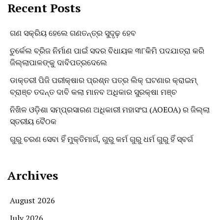
Recent Posts
ଗଣ ସକ୍ରିୟ ହେଲେ ଗଣତନ୍ତ୍ର ସୁଦୃଢ଼ ହେବ
ତୁର୍କେଲ ବ୍ରିଜ ନିର୍ମାଣ ପାଇଁ ସଦର ବିଧାୟକ ୩୮କିମି ପଦଯାତ୍ରା କରି
ଜିଲ୍ଲାପାଳଙ୍କୁ ଦାବିପତ୍ରଦେଲେ
ଡାକ୍ତରୀ ପିଜି ପରୀକ୍ଷାର ପ୍ରଶ୍ନ ପତ୍ର ଲିକ୍ ଘଟଣାର କ୍ରାଇମ୍
ବ୍ରାଞ୍ଚ ତଦନ୍ତ ଦାବି କଲା ମାନବ ଅଧିକାର ସୁରକ୍ଷା ମଞ୍ଚ
ନିଖିଳ ଓଡ଼ିଶା ସମ୍ପ୍ରସାରଣ ଅଧିକାରୀ ମହାସଂଘ (AOEOA) ର ଜିଲ୍ଲା
ସ୍ତରୀୟ ବୈଠକ
ଗୁରୁ ଚରଣ ସେବା ହିଁ ମୁକ୍ତିମାର୍ଗ, ଗୁରୁ କର୍ମ ଗୁରୁ ଧର୍ମ ଗୁରୁ ହିଁ ସ୍ବର୍ଗ
Archives
August 2026
July 2026