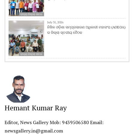
ରାଜ୍ୟ ଜିଲ୍ଲା ଖବର
July 31, 2026
ନିଖିଳ ଓଡ଼ିଶା ସମ୍ପ୍ରସାରଣ ଅଧିକାରୀ ମହାସଂଘ (AOEOA)
ର ଜିଲ୍ଲା ସ୍ତରୀୟ ବୈଠକ
ରାଜ୍ୟ ଜିଲ୍ଲା ଖବର
Hemant Kumar Ray
Editor, News Gallery Mob: 9439506580 Email:
newsgallery.in@gmail.com