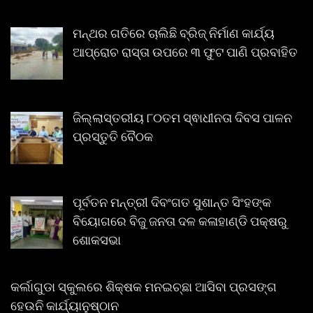
ମନ୍ଥର ଗତିରେ ଚାଲିଛି ବ୍ରିଜ୍ ନିର୍ମାଣ କାର୍ଯ୍ୟ
ଆପ୍ରୋଚ ରାସ୍ତା ଉପରେ ୩ ଫୁଟ ପାଣି ପ୍ରବାହିତ
ଜିଲ୍ଲାସ୍ତରୀୟ ୮୦ତମ ସ୍ଵାଧୀନତା ଦିବସ ପାଳନ
ପ୍ରସ୍ତୁତି ବୈଠକ
ପୂର୍ବତନ ମନ୍ତ୍ରୀ ଦିବଂଗତ ସୁଶାନ୍ତ ସିଂହଙ୍କ
ବିୟୋଗରେ ବିଜୁ ଜନତା ଦଳ କଳାହାଣ୍ଡି ପକ୍ଷରୁ
ଶୋକସଭା
କର୍ଲାଗୁଡା ସ୍କୁଲରେ ଶିକ୍ଷକ ମନଇଚ୍ଛା ଆସିବା ପ୍ରସଙ୍ଗ
ହେଉନି କାର୍ଯ୍ୟାନୁଷ୍ଠାନ