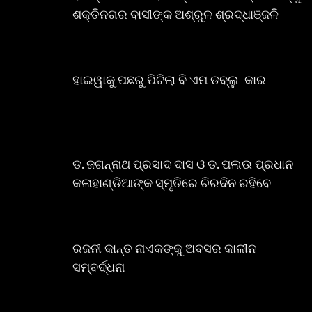
ଶକ୍ତିନଗର ବାସୀଙ୍କ ଅଶ୍ରୁଳ ଶ୍ରଦ୍ଧାଞ୍ଜଳି
ହାଇୱାକୁ ପଛରୁ ପିଟିଲା ବି ଏମ ଡବ୍ଲୁ କାର
ଡ. ଜଗନ୍ନାଥ ପ୍ରସାଦ ଦାସ ଓ ଡ. ପଲଉ ପ୍ରଧାନ
କଳାହାଣ୍ଡିଆଙ୍କ ସ୍ମୃତିରେ ଚିରଦିନ ରହିବେ
ରଜନୀ କାନ୍ତ ନାଏକଙ୍କୁ ଅବସର କାଳୀନ
ସମ୍ବର୍ଦ୍ଧନା