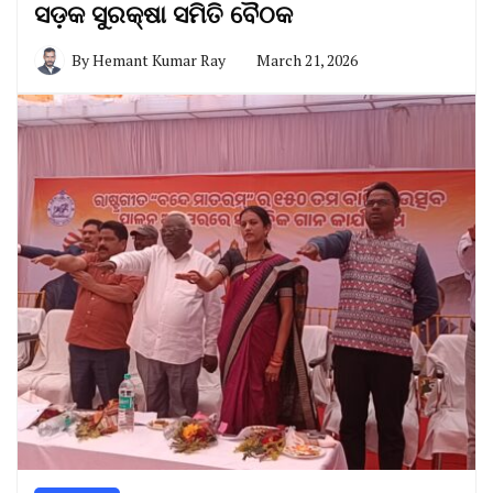
ସଡ଼କ ସୁରକ୍ଷା ସମିତି ବୈଠକ
By
Hemant Kumar Ray
March 21, 2026