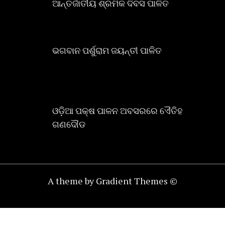
ଆନ୍ତର୍ଜାତୀୟ ଶ୍ରମିକ ଦିବସ ପାଳିତ
ଭଗବାନ ପର୍ଶୁରାମ ଜୟନ୍ତୀ ପାଳିତ
ଓଡ଼ିଆ ପକ୍ଷ ପାଳନ ଅବସରରେ ଏୈତିହ
ଗଣଦୌଡ
A theme by Gradient Themes ©