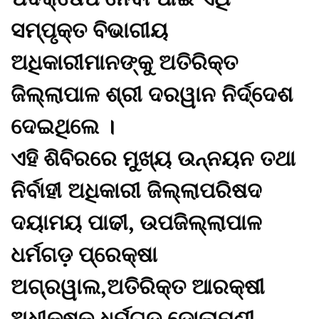
ସମ୍ପୃକ୍ତ ବିଭାଗୀୟ
ଅଧିକାରୀମାନଙ୍କୁ ଅତିରିକ୍ତ
ଜିଲ୍ଲାପାଳ ଶ୍ରୀ ଦରୱାନ ନିର୍ଦ୍ଦେଶ
ଦେଇଥିଲେ ।
ଏହି ଶିବିରରେ ମୁଖ୍ୟ ଉନ୍ନୟନ ତଥା
ନିର୍ବାହୀ ଅଧିକାରୀ ଜିଲ୍ଲାପରିଷଦ
ଦୟାମୟ ପାଢୀ, ଉପଜିଲ୍ଲାପାଳ
ଧର୍ମଗଡ଼ ପ୍ରେକ୍ଷା
ଅଗ୍ରୱାଲ,ଅତିରିକ୍ତ ଆରକ୍ଷୀ
ଅଧୀକ୍ଷକ ଧର୍ମଗଡ଼ ଡ଼ୋଲାମଣୀ