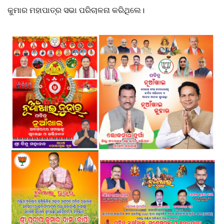
କୁମାର ମହାପାତ୍ର ସଭା ପରିଚାଳନା କରିଥିଲେ।