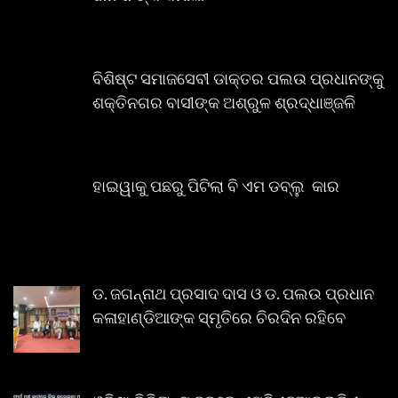
ବିଶିଷ୍ଟ ସମାଜସେବୀ ଡାକ୍ତର ପଲଉ ପ୍ରଧାନଙ୍କୁ
ଶକ୍ତିନଗର ବାସୀଙ୍କ ଅଶ୍ରୁଳ ଶ୍ରଦ୍ଧାଞ୍ଜଳି
ହାଇୱାକୁ ପଛରୁ ପିଟିଲା ବି ଏମ ଡବ୍ଲୁ କାର
ଡ. ଜଗନ୍ନାଥ ପ୍ରସାଦ ଦାସ ଓ ଡ. ପଲଉ ପ୍ରଧାନ
କଳାହାଣ୍ଡିଆଙ୍କ ସ୍ମୃତିରେ ଚିରଦିନ ରହିବେ