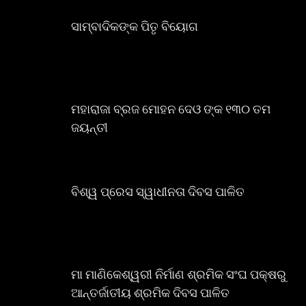
ସାମ୍ବାଦିକଙ୍କ ପିତୃ ବିୟୋଗ
ମହାରାଜା ବ୍ରଜ ମୋହନ ଦେଓ ଙ୍କ ୧୩୦ ତମ
ଜୟନ୍ତୀ
ବିଶ୍ୱ ପ୍ରେସ ସ୍ୱାଧୀନତା ଦିବସ ପାଳିତ
ମା ମାଣିକେଶ୍ୱରୀ ନିର୍ମାଣ ଶ୍ରମିକ ସଂଘ ପକ୍ଷରୁ
ଆନ୍ତର୍ଜାତୀୟ ଶ୍ରମିକ ଦିବସ ପାଳିତ