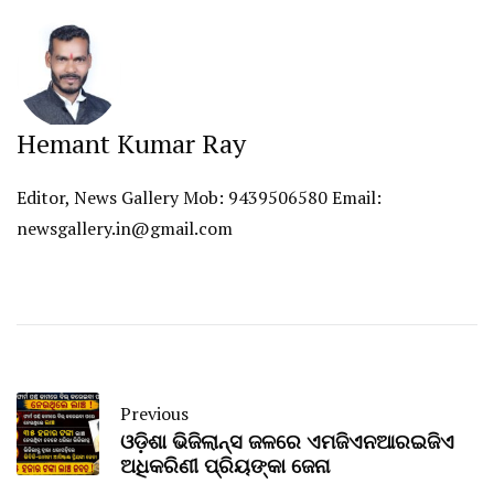
Hemant Kumar Ray
Editor, News Gallery Mob: 9439506580 Email:
newsgallery.in@gmail.com
Previous
ଓଡ଼ିଶା ଭିଜିଲାନ୍ସ ଜଳରେ ଏମଜିଏନଆରଇଜିଏ
ଅଧିକରିଣୀ ପ୍ରିୟଙ୍କା ଜେନା