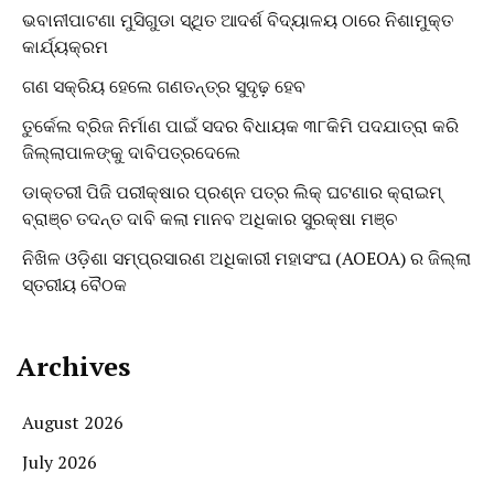
ଭବାନୀପାଟଣା ମୁସିଗୁଡା ସ୍ଥିତ ଆଦର୍ଶ ବିଦ୍ୟାଳୟ ଠାରେ ନିଶାମୁକ୍ତ
କାର୍ଯ୍ୟକ୍ରମ
ଗଣ ସକ୍ରିୟ ହେଲେ ଗଣତନ୍ତ୍ର ସୁଦୃଢ଼ ହେବ
ତୁର୍କେଲ ବ୍ରିଜ ନିର୍ମାଣ ପାଇଁ ସଦର ବିଧାୟକ ୩୮କିମି ପଦଯାତ୍ରା କରି
ଜିଲ୍ଲାପାଳଙ୍କୁ ଦାବିପତ୍ରଦେଲେ
ଡାକ୍ତରୀ ପିଜି ପରୀକ୍ଷାର ପ୍ରଶ୍ନ ପତ୍ର ଲିକ୍ ଘଟଣାର କ୍ରାଇମ୍
ବ୍ରାଞ୍ଚ ତଦନ୍ତ ଦାବି କଲା ମାନବ ଅଧିକାର ସୁରକ୍ଷା ମଞ୍ଚ
ନିଖିଳ ଓଡ଼ିଶା ସମ୍ପ୍ରସାରଣ ଅଧିକାରୀ ମହାସଂଘ (AOEOA) ର ଜିଲ୍ଲା
ସ୍ତରୀୟ ବୈଠକ
Archives
August 2026
July 2026