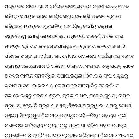
ଖଣ୍ଡ ଭବାନୀପାଟଣା ଓ ଧର୍ମଗଡ ଉପଖଣ୍ଡ ରେ ରଜନୀ କାନ୍ତ ନାଏକ
କନିଷ୍ଠ ସହାୟକ ଭାବେ କାର୍ଯ୍ୟ ସମ୍ପାଦନ କରି ଅବସର ଗ୍ରହଣ
କରିଥିଲେ। ତାଙ୍କର ଶୃଙ୍ଖଳିତ, ଅମାୟିକ, କାର୍ଯ୍ୟ ଦକ୍ଷତା
ବ୍ୟକ୍ତିତ୍ୱ ଯୋଗୁଁ ସେ ଉପରିସ୍ଥ ଅଧିକାରୀ, ସହକର୍ମୀ ଓ ଠିକାଦାର
ମାନଙ୍କ ପ୍ରିୟଭାଜନ ହୋଇପାରିଥିଲେ। ଗ୍ରାମ୍ୟ ଜଳଯୋଗାଣ ଓ
ପରିମଳ ଖଣ୍ଡ ଭବାନୀପାଟଣା, ଧର୍ମଗଡ ଉପଖଣ୍ଡ କାର୍ଯ୍ୟାଳୟ ସମେତ
ଗ୍ରାମ୍ୟ ଜଳଯୋଗାଣ ଓ ପରିମଳ ଠିକାଦାର ସଂଘ ପକ୍ଷରୁ ପୃଥକ୍ ଭାବେ
ଅବସର କାଳୀନ ସମ୍ବର୍ଦ୍ଧନା ଦିଆଯାଇଥିଲା। ଠିକାଦାର ସଂଘ ପକ୍ଷରୁ
ଭବାନୀପାଟଣା ଭାରତ ପ୍ୟାଲେସ ଠାରେ ଆୟୋଜିତ ସମ୍ବର୍ଦ୍ଧନା
ସଭାରେ କାହ୍ନୁ ଚରଣ ମଣ୍ଡଳ, ପ୍ରଭାତ ଧଳ, ମନୋଜ ଗୁପ୍ତା, ଦୀପକ
ପ୍ରଧାନ, ଜ୍ୟୋତି ପ୍ରକାଶ ମହଲା,ଦିନେଶ ଅଗ୍ରୱାଲ, ଶମ୍ଭୁ ଯୋଷୀ,
ସଞ୍ଜୟ ସିଂ ପ୍ରମୁଖ ଠିକାଦାର ଉପସ୍ଥିତ ରହି କନିଷ୍ଠ ସହାୟକ ଶ୍ରୀ
ନାଏକଙ୍କ କର୍ତ୍ତବ୍ୟ ପରାୟଣତାକୁ ପ୍ରଶଂସା କରିବା ସହ ମାନପତ୍ର,
ଉପଢୌକନ ଓ ପ୍ରୀତି ଉପହାର ପ୍ରଦାନ କରିଥିଲେ। ଠିକାଦାର ଅଶୋକ