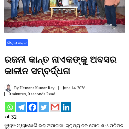
ଜିଲ୍ଲା ଖବର
ରଜନୀ କାନ୍ତ ନାଏକଙ୍କୁ ଅବସର
କାଳୀନ ସମ୍ବର୍ଦ୍ଧନା
By
Hemant Kumar Ray
June 14, 2026
0 minutes, 0 seconds Read
32
ନ୍ୟୁଜ ଗ୍ୟାଲେରି
ଭବାନୀପାଟଣା: ଗ୍ରାମ୍ୟ ଜଳ ଯୋଗାଣ ଓ ପରିମଳ