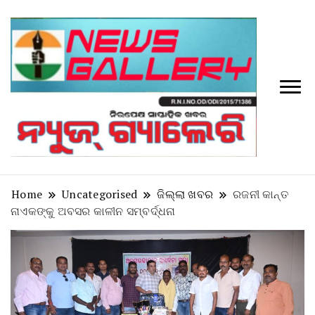
Tv
News
Galler
Home
Uncategorised
ଜିଲ୍ଲା ଖବର
ରଜନୀ କାନ୍ତ
ନାଏକଙ୍କୁ ଅବସର କାଳୀନ ସମ୍ବର୍ଦ୍ଧନା