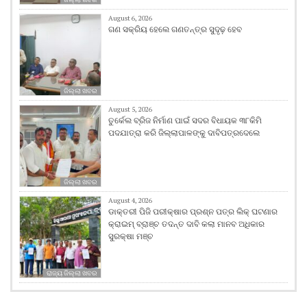
August 6, 2026
ଗଣ ସକ୍ରିୟ ହେଲେ ଗଣତନ୍ତ୍ର ସୁଦୃଢ଼ ହେବ
ଜିଲ୍ଲା ଖବର
August 5, 2026
ତୁର୍କେଲ ବ୍ରିଜ ନିର୍ମାଣ ପାଇଁ ସଦର ବିଧାୟକ ୩୮କିମି
ପଦଯାତ୍ରା କରି ଜିଲ୍ଲାପାଳଙ୍କୁ ଦାବିପତ୍ରଦେଲେ
ଜିଲ୍ଲା ଖବର
August 4, 2026
ଡାକ୍ତରୀ ପିଜି ପରୀକ୍ଷାର ପ୍ରଶ୍ନ ପତ୍ର ଲିକ୍ ଘଟଣାର
କ୍ରାଇମ୍ ବ୍ରାଞ୍ଚ ତଦନ୍ତ ଦାବି କଲା ମାନବ ଅଧିକାର
ସୁରକ୍ଷା ମଞ୍ଚ
ରାଜ୍ୟ ଜିଲ୍ଲା ଖବର