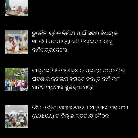
ତୁର୍କେଲ ବ୍ରିଜ ନିର୍ମାଣ ପାଇଁ ସଦର ବିଧାୟକ
୩୮କିମି ପଦଯାତ୍ରା କରି ଜିଲ୍ଲାପାଳଙ୍କୁ
ଦାବିପତ୍ରଦେଲେ
ଡାକ୍ତରୀ ପିଜି ପରୀକ୍ଷାର ପ୍ରଶ୍ନ ପତ୍ର ଲିକ୍
ଘଟଣାର କ୍ରାଇମ୍ ବ୍ରାଞ୍ଚ ତଦନ୍ତ ଦାବି କଲା
ମାନବ ଅଧିକାର ସୁରକ୍ଷା ମଞ୍ଚ
ନିଖିଳ ଓଡ଼ିଶା ସମ୍ପ୍ରସାରଣ ଅଧିକାରୀ ମହାସଂଘ
(AOEOA) ର ଜିଲ୍ଲା ସ୍ତରୀୟ ବୈଠକ