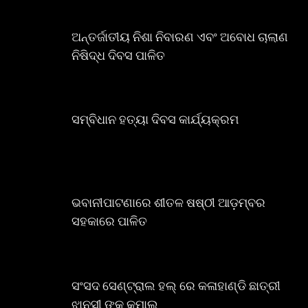
ଅନ୍ତର୍ଜାତୀୟ ନିଶା ନିବାରଣ ଏବଂ ଅବୋଧ ଚାଲାଣ
ନିଷିଦ୍ଧ ଦିବସ ପାଳିତ
ସମ୍ବିଧାନ ହତ୍ୟା ଦିବସ କାର୍ଯ୍ୟକ୍ରମ
ଭବାନୀପାଟଣାରେ ଶୀତଳ ଷଷ୍ଠୀ ଆଡ଼ମ୍ବର
ସହକାରେ ପାଳିତ
ସଂସଦ ସେଣ୍ଟ୍ରାଲ ହଲ୍ ରେ କଳାହାଣ୍ଡି ଛାତ୍ରୀ
ଝାନସୀ ଙ୍କ କମାଲ