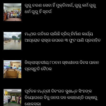
ଗୁରୁ ଚରଣ ସେବା ହିଁ ମୁକ୍ତିମାର୍ଗ, ଗୁରୁ କର୍ମ ଗୁରୁ
ଧର୍ମ ଗୁରୁ ହିଁ ସ୍ବର୍ଗ
ମନ୍ଥର ଗତିରେ ଚାଲିଛି ବ୍ରିଜ୍ ନିର୍ମାଣ କାର୍ଯ୍ୟ
ଆପ୍ରୋଚ ରାସ୍ତା ଉପରେ ୩ ଫୁଟ ପାଣି ପ୍ରବାହିତ
ଜିଲ୍ଲାସ୍ତରୀୟ ୮୦ତମ ସ୍ଵାଧୀନତା ଦିବସ ପାଳନ
ପ୍ରସ୍ତୁତି ବୈଠକ
ପୂର୍ବତନ ମନ୍ତ୍ରୀ ଦିବଂଗତ ସୁଶାନ୍ତ ସିଂହଙ୍କ
ବିୟୋଗରେ ବିଜୁ ଜନତା ଦଳ କଳାହାଣ୍ଡି ପକ୍ଷରୁ
ଶୋକସଭା