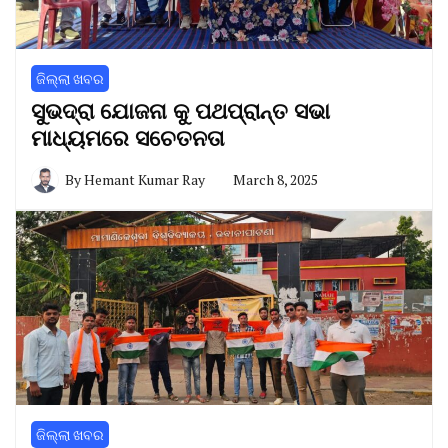
ଜିଲ୍ଲା ଖବର
ସୁଭଦ୍ରା ଯୋଜନା କୁ ପଥପ୍ରାନ୍ତ ସଭା
ମାଧ୍ୟମରେ ସଚେତନତା
By
Hemant Kumar Ray
March 8, 2025
ଜିଲ୍ଲା ଖବର