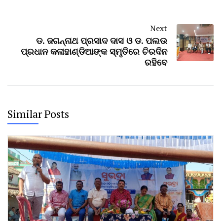
Next
ଡ. ଜଗନ୍ନାଥ ପ୍ରସାଦ ଦାସ ଓ ଡ. ପଲଉ
ପ୍ରଧାନ କଳାହାଣ୍ଡିଆଙ୍କ ସ୍ମୃତିରେ ଚିରଦିନ
ରହିବେ
Similar Posts