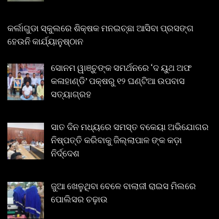
କର୍ଲାଗୁଡା ସ୍କୁଲରେ ଶିକ୍ଷକ ମନଇଚ୍ଛା ଆସିବା ପ୍ରସଙ୍ଗ
ହେଉନି କାର୍ଯ୍ୟାନୁଷ୍ଠାନ
ସୋନମ ୱାଞ୍ଚୁଙ୍କ ସମର୍ଥନରେ ‘ଦ ୟୁଥ ଅଫ
କଳାହାଣ୍ଡି’ ପକ୍ଷରୁ ୧୨ ଘଣ୍ଟିଆ ଉପବାସ
ସତ୍ୟାଗ୍ରହ
ସାତ ଦିନ ମଧ୍ୟରେ ସମସ୍ତ ବକେୟା ଅଭିଯୋଗର
ନିଷ୍ପତ୍ତି କରିବାକୁ ଜିଲ୍ଲାପାଳ ଙ୍କ କଡ଼ା
ନିର୍ଦ୍ଦେଶ
ଜୁଆ ଖେଳୁଥିବା ବେଳେ ବାଲାଜୀ ରାଇସ ମିଲରେ
ପୋଲିସର ଚଢ଼ାଉ