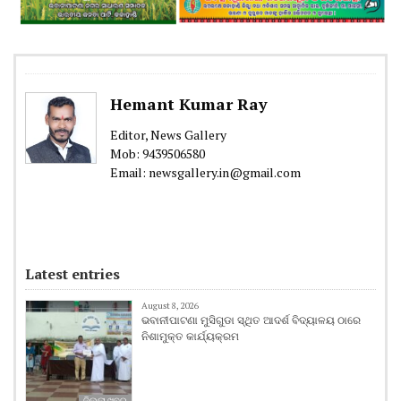
Hemant Kumar Ray
Editor, News Gallery
Mob: 9439506580
Email: newsgallery.in@gmail.com
Latest entries
August 8, 2026
ଭବାନୀପାଟଣା ମୁସିଗୁଡା ସ୍ଥିତ ଆଦର୍ଶ ବିଦ୍ୟାଳୟ ଠାରେ
ନିଶାମୁକ୍ତ କାର୍ଯ୍ୟକ୍ରମ
ଜିଲ୍ଲା ଖବର