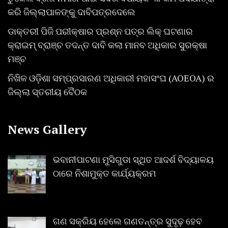
କରି ଜିଲ୍ଲାପାଳଙ୍କୁ ଦାବିପତ୍ରଦେଲେ
ଡାକ୍ତରୀ ପିଜି ପରୀକ୍ଷାର ପ୍ରଶ୍ନ ପତ୍ର ଲିକ୍ ଘଟଣାର
କ୍ରାଇମ୍ ବ୍ରାଞ୍ଚ ତଦନ୍ତ ଦାବି କଲା ମାନବ ଅଧିକାର ସୁରକ୍ଷା
ମଞ୍ଚ
ନିଖିଳ ଓଡ଼ିଶା ସମ୍ପ୍ରସାରଣ ଅଧିକାରୀ ମହାସଂଘ (AOEOA) ର
ଜିଲ୍ଲା ସ୍ତରୀୟ ବୈଠକ
News Gallery
ଭବାନୀପାଟଣା ମୁସିଗୁଡା ସ୍ଥିତ ଆଦର୍ଶ ବିଦ୍ୟାଳୟ
ଠାରେ ନିଶାମୁକ୍ତ କାର୍ଯ୍ୟକ୍ରମ
ଗଣ ସକ୍ରିୟ ହେଲେ ଗଣତନ୍ତ୍ର ସୁଦୃଢ଼ ହେବ