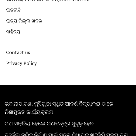
ରାଜନୀତି
ରାଜ୍ୟ ଜିଲ୍ଲା ଖବର
ସାହିତ୍ୟ
Contact us
Privacy Policy
ଭବାନୀପାଟଣା ମୁସିଗୁଡା ସ୍ଥିତ ଆଦର୍ଶ ବିଦ୍ୟାଳୟ ଠାରେ
ନିଶାମୁକ୍ତ କାର୍ଯ୍ୟକ୍ରମ
ଗଣ ସକ୍ରିୟ ହେଲେ ଗଣତନ୍ତ୍ର ସୁଦୃଢ଼ ହେବ
ତୁର୍କେଲ ବ୍ରିଜ ନିର୍ମାଣ ପାଇଁ ସଦର ବିଧାୟକ ୩୮କିମି ପଦଯାତ୍ରା