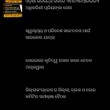
ଓଡ଼ିଶା ଭିଜିଲାନ୍ସ ଜଳରେ ଏମଜିଏନଆରଇଜିଏ
ଅଧିକରିଣୀ ପ୍ରିୟଙ୍କା ଜେନା
ସ୍ୱାସ୍ଥ୍ୟ ଓ ପରିବେଶ ସଚେତନତା ପାଇଁ
ସାଇକେଲ ଯାତ୍ରା
ଜେଇଇରେ କୃତିତ୍ୱ ହାସଲ କଲେ ଚେତନ
ଅଗ୍ରୱାଲ
ଜିଲ୍ଲାକଂଗ୍ରେସ ର ଜିଲ୍ଲା, ବ୍ଲକ ଓ ନଗର
କମିଟିର ସମୀକ୍ଷା ବୈଠକ