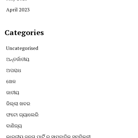
April 2023
Categories
Uncategorised
ଅନ୍ତର୍ଜାତୀୟ
ଅପରାଧ
ଖେଳ
ଜାତୀୟ
ଜିଲ୍ଲା ଖବର
ଫଟୋ ଗ୍ୟାଲେରି
ବାଣିଜ୍ୟ
ଭାରତୀୟ ଜନତା ପାର୍ଟି ର ସାମ୍ବାଦିକ ସମ୍ମିଳନୀ